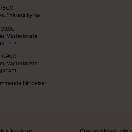
 15.00
t, Enåkers kyrka
i 09.00
r, Västerlövsta
ngshem
i 09.00
r, Västerlövsta
ngshem
kommande händelser
ka kyrkan
Om webbplats