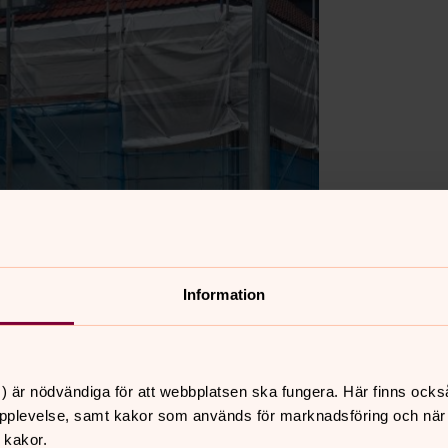
Information
) är nödvändiga för att webbplatsen ska fungera. Här finns ocks
pplevelse, samt kakor som används för marknadsföring och när vi
 kakor.
 målas om! Takfötter och trädetaljer ska