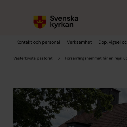
Till innehållet
Till undermeny
Kontakt och personal
Verksamhet
Dop, vigsel o
Västerlövsta pastorat
Församlingshemmet får en rejäl u