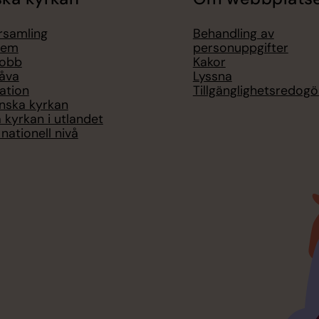
örsamling
Behandling av
lem
personuppgifter
jobb
Kakor
åva
Lyssna
ation
Tillgänglighetsredogö
nska kyrkan
 kyrkan i utlandet
nationell nivå