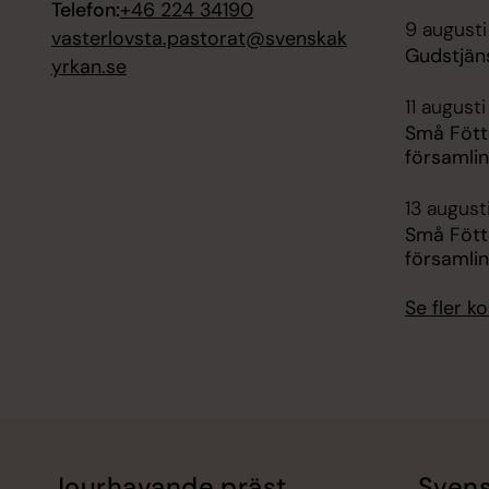
Telefon:
+46 224 34190
9 augusti
vasterlovsta.pastorat@svenskak
Gudstjäns
yrkan.se
11 august
Små Fötte
församli
13 august
Små Fötte
församli
Se fler 
Jourhavande präst
Svens