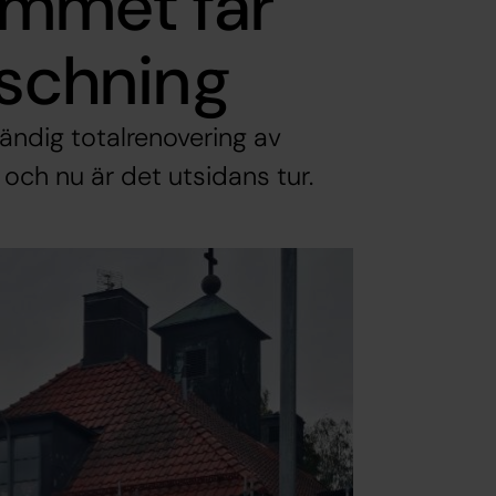
emmet får
äschning
vändig totalrenovering av
och nu är det utsidans tur.