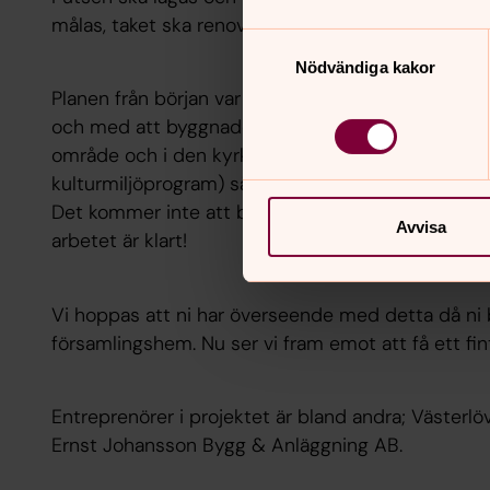
målas, taket ska renoveras på sina håll och en del
Samtyckesval
Nödvändiga kakor
Planen från början var att ändra kulör på huset me
och med att byggnaden har stora kulturhistoriska v
område och i den kyrkomiljö som den gör (ett 
kulturmiljöprogram) så finns mycket att ta hänsyn 
Det kommer inte att bli en ny färg men vi tror att
Avvisa
arbetet är klart!
Vi hoppas att ni har överseende med detta då ni be
församlingshem. Nu ser vi fram emot att få ett fin
Entreprenörer i projektet är bland andra; Västerlöv
Ernst Johansson Bygg & Anläggning AB.