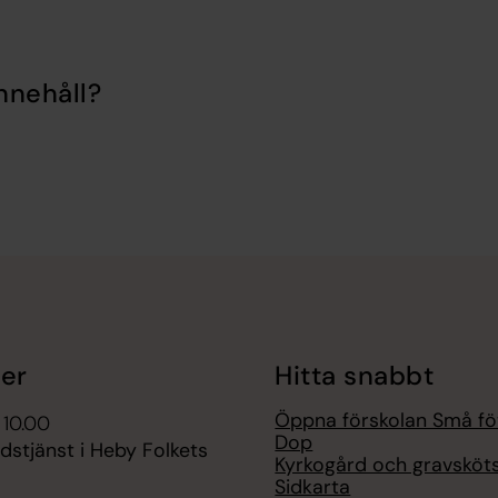
nnehåll?
er
Hitta snabbt
Öppna förskolan Små fö
 10.00
Dop
udstjänst i Heby Folkets
Kyrkogård och gravsköts
Sidkarta