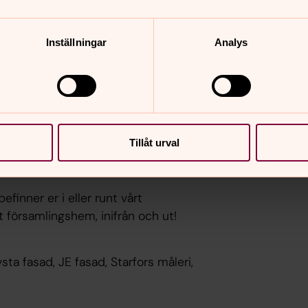
 markiser ska sättas upp.
Inställningar
Analys
n det får man inte göra hur som helst. I
ärden, ligger både i detaljplanerat
område i Heby kommuns
till.
 ni kommer att se stor skillnad när
Tillåt urval
finner er i eller runt vårt
t församlingshem, inifrån och ut!
sta fasad, JE fasad, Starfors måleri,