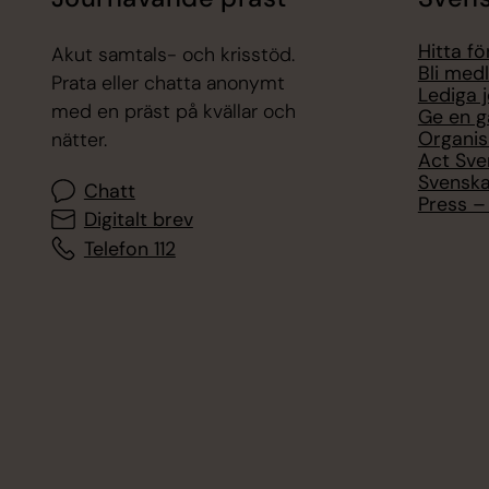
Hitta f
Akut samtals- och krisstöd.
Bli med
Prata eller chatta anonymt
Lediga 
med en präst på kvällar och
Ge en g
Organis
nätter.
Act Sve
Svenska
Chatt
Press – 
Digitalt brev
Telefon 112