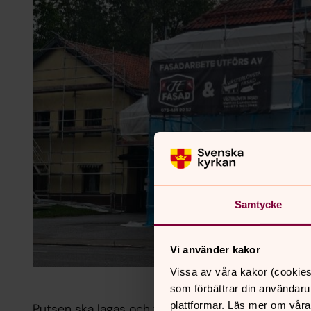
Samtycke
Vi använder kakor
Vissa av våra kakor (cookies
som förbättrar din användaru
plattformar. Läs mer om våra
Putsen ska lagas och fixas och sen ska hela huset