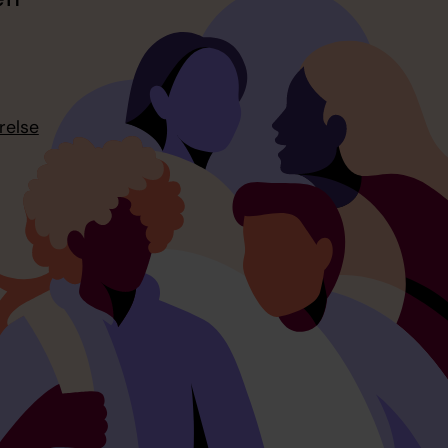
relse