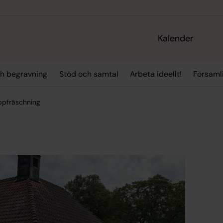
Kalender
ch begravning
Stöd och samtal
Arbeta ideellt!
Församli
ppfräschning