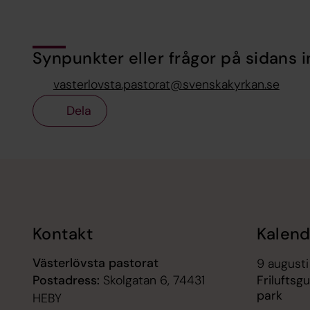
Synpunkter eller frågor på sidans i
vasterlovsta.pastorat@svenskakyrkan.se
Dela
Tillbaka till toppen
Tillbaka till innehållet
Kontakt
Kalend
Västerlövsta pastorat
9 augusti
Postadress:
Skolgatan 6, 74431
Friluftsg
park
HEBY