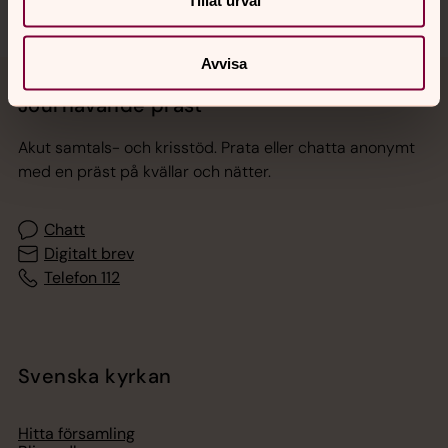
Tillåt urval
Avvisa
Jourhavande präst
Akut samtals- och krisstöd. Prata eller chatta anonymt
med en präst på kvällar och nätter.
Chatt
Digitalt brev
Telefon 112
Svenska kyrkan
Hitta församling