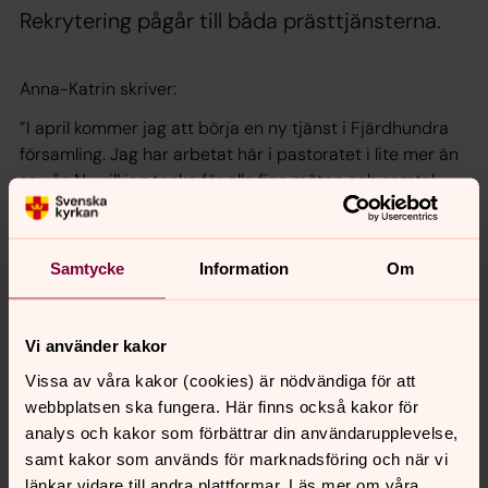
Rekrytering pågår till båda prästtjänsterna.
Anna-Katrin skriver:
”I april kommer jag att börja en ny tjänst i Fjärdhundra
församling. Jag har arbetat här i pastoratet i lite mer än
sex år. Nu vill jag tacka för alla fina möten och samtal.
Jag har lärt mig mycket av er alla: av konfirmander om
hur det är att vara ung idag, av småbarnsföräldrar kring
föräldraskap och av vuxna och äldre klokskap, ja, om allt
Samtycke
Information
Om
vad livet innehåller av sorg och glädje. Guds välsignelse!”
Vi använder kakor
Vissa av våra kakor (cookies) är nödvändiga för att
Synpunkter eller frågor på sidans
webbplatsen ska fungera. Här finns också kakor för
innehåll?
analys och kakor som förbättrar din användarupplevelse,
vasterlovsta.pastorat@svenskakyrkan.se
samt kakor som används för marknadsföring och när vi
länkar vidare till andra plattformar. Läs mer om våra