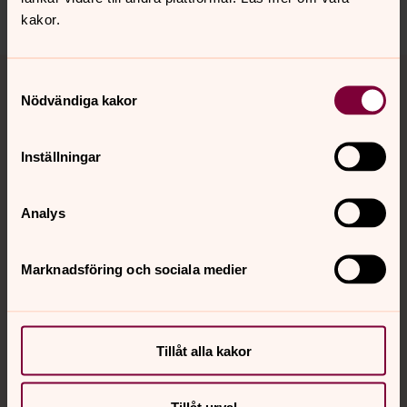
Dela
kakor.
Tillbaka till toppen
Tillbaka till innehållet
Samtyckesval
Nödvändiga kakor
Kontakt
Inställningar
Analys
Kalender
Marknadsföring och sociala medier
Hitta snabbt
Tillåt alla kakor
Sociala kanaler