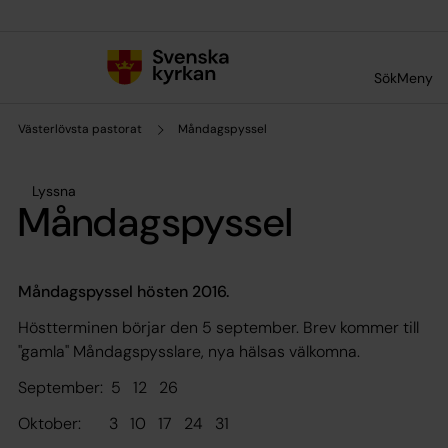
Till innehållet
Till undermeny
Sök
Meny
Västerlövsta pastorat
Måndagspyssel
Lyssna
Måndagspyssel
Måndagspyssel hösten 2016.
Höstterminen börjar den 5 september. Brev kommer till
"gamla" Måndagspysslare, nya hälsas välkomna.
September: 5 12 26
Oktober: 3 10 17 24 31