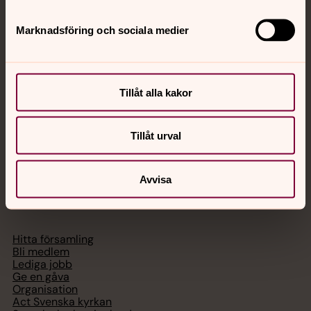
Jourhavande präst
Marknadsföring och sociala medier
Akut samtals- och krisstöd. Prata eller chatta anonymt
med en präst på kvällar och nätter.
Tillåt alla kakor
Chatt
Digitalt brev
Telefon 112
Tillåt urval
Avvisa
Svenska kyrkan
Hitta församling
Bli medlem
Lediga jobb
Ge en gåva
Organisation
Act Svenska kyrkan