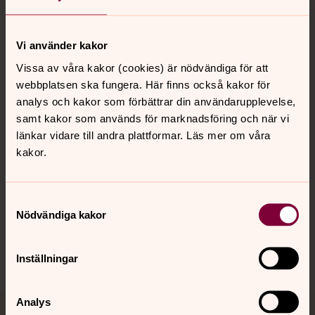
Vi använder kakor
Kontakt
Vissa av våra kakor (cookies) är nödvändiga för att
webbplatsen ska fungera. Här finns också kakor för
analys och kakor som förbättrar din användarupplevelse,
Kalender
samt kakor som används för marknadsföring och när vi
länkar vidare till andra plattformar. Läs mer om våra
kakor.
Hitta snabbt
Samtyckesval
Sociala kanaler
Nödvändiga kakor
Inställningar
Analys