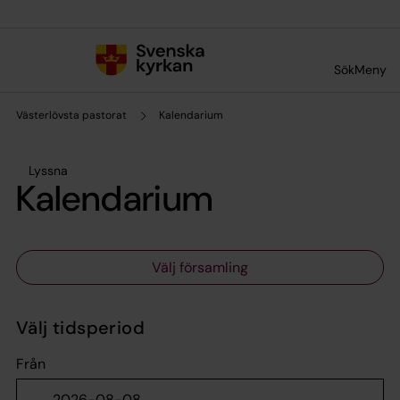
Till innehållet
Till undermeny
Sök
Meny
Västerlövsta pastorat
Kalendarium
Lyssna
Kalendarium
Välj församling
Välj tidsperiod
Från