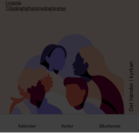
Lyssna
Tillgänglighetsredogörelse
Kalender
Kyrkor
Bibeltexter