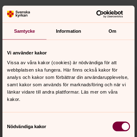
Senast ändrad 18 februari 2020
Synpunkter eller frågor på sidans
innehåll?
Samtycke
Information
Om
vasterlovsta.pastorat@svenskakyrkan.se
Dela
Vi använder kakor
Vissa av våra kakor (cookies) är nödvändiga för att
Tillbaka till toppen
Tillbaka till innehållet
webbplatsen ska fungera. Här finns också kakor för
analys och kakor som förbättrar din användarupplevelse,
samt kakor som används för marknadsföring och när vi
länkar vidare till andra plattformar. Läs mer om våra
kakor.
Kontakt
Samtyckesval
Kalender
Nödvändiga kakor