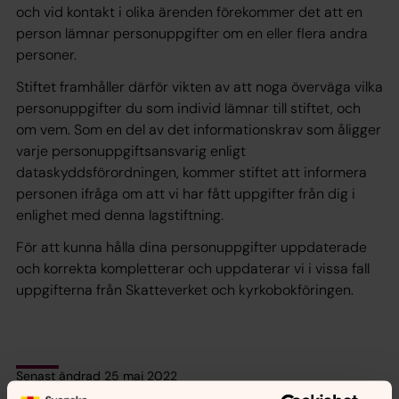
och vid kontakt i olika ärenden förekommer det att en
person lämnar personuppgifter om en eller flera andra
personer.
Stiftet framhåller därför vikten av att noga överväga vilka
personuppgifter du som individ lämnar till stiftet, och
om vem. Som en del av det informationskrav som åligger
varje personuppgiftsansvarig enligt
dataskyddsförordningen, kommer stiftet att informera
personen ifråga om att vi har fått uppgifter från dig i
enlighet med denna lagstiftning.
För att kunna hålla dina personuppgifter uppdaterade
och korrekta kompletterar och uppdaterar vi i vissa fall
uppgifterna från Skatteverket och kyrkobokföringen.
Senast ändrad 25 maj 2022
Synpunkter eller frågor på sidans