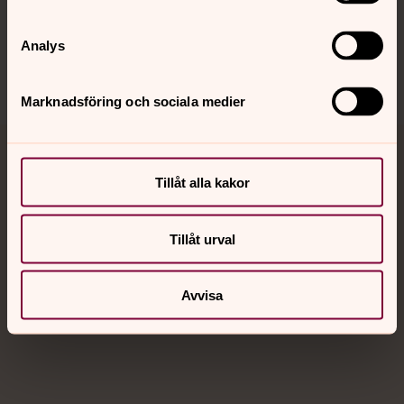
Sociala kanaler
Analys
Marknadsföring och sociala medier
Jourhavande präst
Tillåt alla kakor
Akut samtals- och krisstöd. Prata eller chatta anonymt
med en präst på kvällar och nätter.
Tillåt urval
Chatt
Avvisa
Digitalt brev
Telefon 112