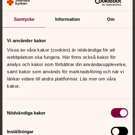
innehåll?
vasteras.stift@svenskakyrkan.se
Samtycke
Information
Om
Dela
Vi använder kakor
Tillbaka till toppen
Tillbaka till innehållet
Vissa av våra kakor (cookies) är nödvändiga för att
webbplatsen ska fungera. Här finns också kakor för
analys och kakor som förbättrar din användarupplevelse,
samt kakor som används för marknadsföring och när vi
Kontakt
länkar vidare till andra plattformar. Läs mer om våra
kakor.
Kalender
Samtyckesval
Nödvändiga kakor
Hitta snabbt
Inställningar