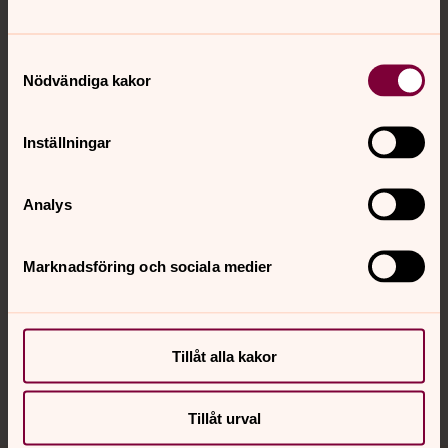
Tillbaka till toppen
Tillbaka till innehållet
Samtyckesval
Nödvändiga kakor
Kontakt
Inställningar
Kalender
Analys
Hitta snabbt
Marknadsföring och sociala medier
Sociala kanaler
Tillåt alla kakor
Tillåt urval