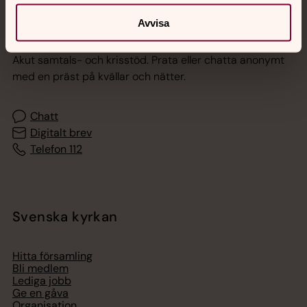
Avvisa
Jourhavande präst
Akut samtals- och krisstöd. Prata eller chatta anonymt
med en präst på kvällar och nätter.
Chatt
Digitalt brev
Telefon 112
Svenska kyrkan
Hitta församling
Bli medlem
Lediga jobb
Ge en gåva
Organisation