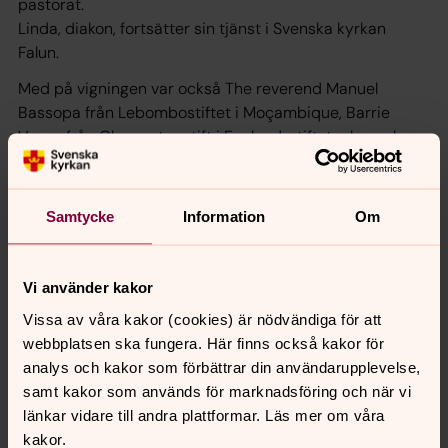
pastorat.
Linda, diakon, fortsätter sin tjänst i Svenska kyrkan
Falun.
Med på vigningen var också The reverend Manuel
Bassopa från Lebombostiftet i Moçambique, Barrie
Voyce från Gloucester stift i England, stiftsteolog och
biskop electa Teresia Derlén, domprost Daniel Eklund
och stiftsprost Peter Åström.
Samtycke
Information
Om
Senast ändrad 20 juni 2024
Vi använder kakor
Synpunkter eller frågor på sidans
Vissa av våra kakor (cookies) är nödvändiga för att
innehåll?
webbplatsen ska fungera. Här finns också kakor för
vasteras.stift@svenskakyrkan.se
analys och kakor som förbättrar din användarupplevelse,
Dela
samt kakor som används för marknadsföring och när vi
länkar vidare till andra plattformar. Läs mer om våra
kakor.