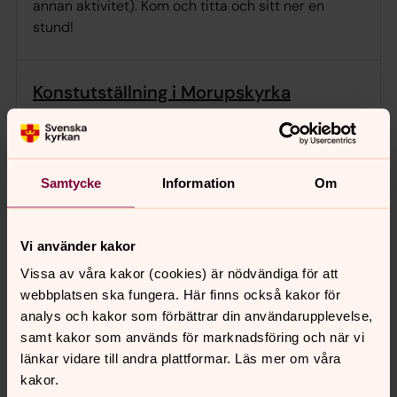
annan aktivitet). Kom och titta och sitt ner en
stund!
Konstutställning i Morupskyrka
22 jun 2026
–
1 sep 2026
·
08.00
–
08.30
Morups kyrka
Konstnärsfotograf Christina Stenman ställer ut sin
Samtycke
Information
Om
fotokonst i Morups kyrka mellan midsommarhelgen
och fram till september. Fotografier som sträcker
sig från natur till stadsmiljöer, från Haverdal till
Vi använder kakor
Morup - Intryck från Hallands natur.
Vissa av våra kakor (cookies) är nödvändiga för att
webbplatsen ska fungera. Här finns också kakor för
analys och kakor som förbättrar din användarupplevelse,
Helgas Kafe Stängt öppnar åter 7/9
samt kakor som används för marknadsföring och när vi
länkar vidare till andra plattformar. Läs mer om våra
22 jun 2026
–
3 sep 2026
·
11.00
–
15.00
kakor.
Heliga Trefaldighetskyrkan, församlingshem