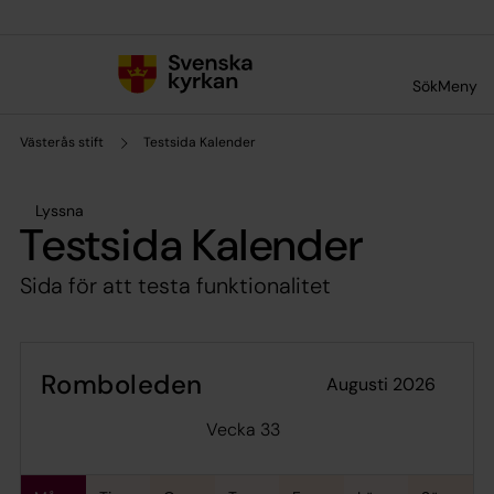
Till innehållet
Till undermeny
Sök
Meny
Västerås stift
Testsida Kalender
Lyssna
Testsida Kalender
Sida för att testa funktionalitet
Romboleden
augusti 2026
Vecka 33