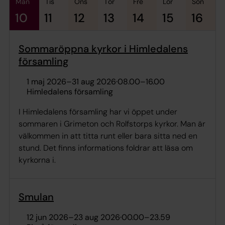
mån
tis
ons
tor
fre
lör
sön
10
11
12
13
14
15
16
Sommaröppna kyrkor i Himledalens
församling
1 maj 2026
–
31 aug 2026
·
08.00
–
16.00
Himledalens församling
I Himledalens församling har vi öppet under
sommaren i Grimeton och Rolfstorps kyrkor. Man är
välkommen in att titta runt eller bara sitta ned en
stund. Det finns informations foldrar att läsa om
kyrkorna i.
Smulan
12 jun 2026
–
23 aug 2026
·
00.00
–
23.59