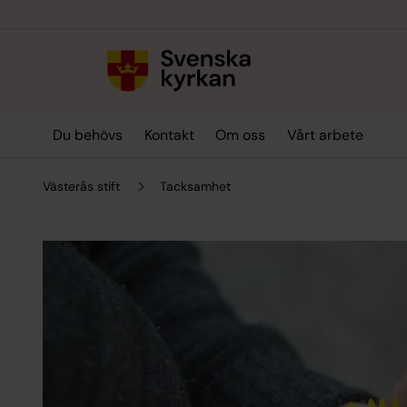
Till innehållet
Till undermeny
Du behövs
Kontakt
Om oss
Vårt arbete
Västerås stift
Tacksamhet