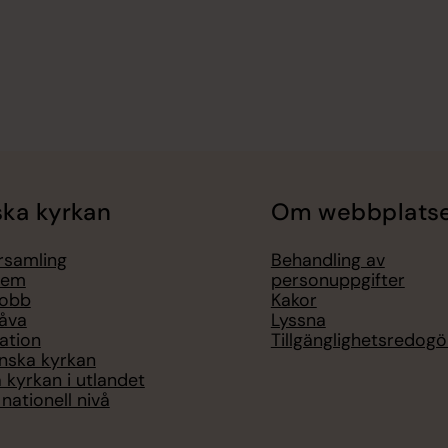
ka kyrkan
Om webbplats
örsamling
Behandling av
lem
personuppgifter
jobb
Kakor
åva
Lyssna
ation
Tillgänglighetsredogö
nska kyrkan
 kyrkan i utlandet
nationell nivå