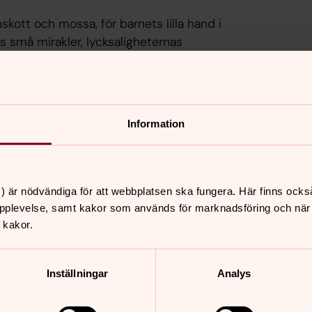
skott och mossa, för barnets lilla hand i
s små mirakler, lycksaligheternas
människa
Information
ill en gud.
 gott i din skapelse.
) är nödvändiga för att webbplatsen ska fungera. Här finns ocks
pplevelse, samt kakor som används för marknadsföring och när vi
 kakor.
Inställningar
Analys