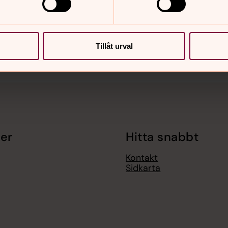
nnehåll?
Tillåt urval
er
Hitta snabbt
Kontakt
Sidkarta