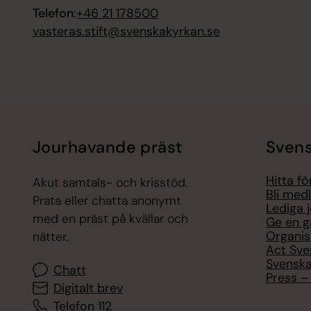
Telefon:
+46 21 178500
vasteras.stift@svenskakyrkan.se
Jourhavande präst
Svens
Hitta f
Akut samtals- och krisstöd.
Bli med
Prata eller chatta anonymt
Lediga 
med en präst på kvällar och
Ge en g
Organis
nätter.
Act Sve
Svenska
Chatt
Press – 
Digitalt brev
Telefon 112