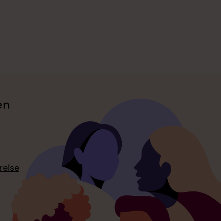
en
relse