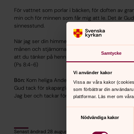
För vattnet som porlar i bäcken, för doften av gran
min och för minnen som får mig att le. Det är Gud
sinnesstund.
När jag ser din himmel, som dina fingrar format,
månen och stjärnorna du fäste där, vad är då en 
Samtycke
att du tänker på henne… Du gjorde honom nästan t
(Ps 8:4-6)
Vi använder kakor
Bön:
Kom heliga Ande och öppna mina ögon för allt
Vissa av våra kakor (cookies
Gud tack för skaparglädje och livslust.
som förbättrar din användaru
Jag ber och tackar för…
plattformar. Läs mer om våra
Samtyckesval
Nödvändiga kakor
Senast ändrad 28 augusti 2025