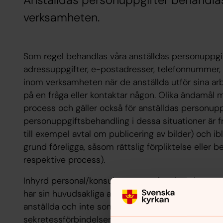
Anställdas personuppgifter behandlas
verksamheten.
Som regel behandlas våra anställdas personuppgif
adressuppgifter, e-postadresser, telefonnummer, ti
inom verksamheten när de anställda utför sina arbe
på en fråga eller kontaktar någon. Olika ändamål 
process och gäller också för anställdas personuppg
personuppgiftsbehandling i dessa situationer är fra
till exempel avtal om publicering av bilder) och ib
grund föreligga, såsom rättslig förpliktelse eller b
respektive process).
Inhyrd personal/konsulter som utför sitt arbete so
har sin huvudsakliga arbetsplats på stiftskansli
anställda och inte som personuppgiftsbiträden. Re
sekretessförbindelser och liknande.