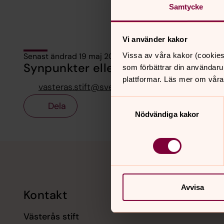
Samtycke
Vi använder kakor
Vissa av våra kakor (cookies
Senast ändrad 19 maj 2022
Synpunkter eller frågor på sidans i
som förbättrar din användaru
plattformar. Läs mer om våra
vasteras.stift@svenskakyrkan.se
Samtyckesval
Dela
Nödvändiga kakor
Tillbaka till toppen
Tillbaka till innehållet
Avvisa
Kontakt
Kalend
Västerås stift