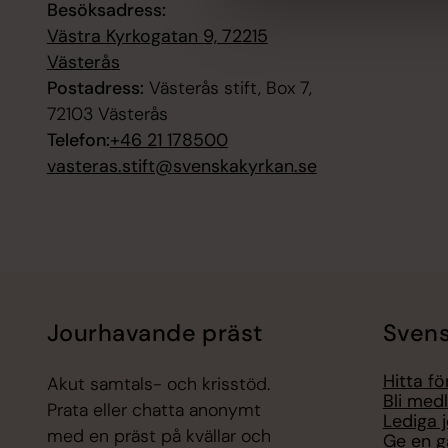
Besöksadress:
Västra Kyrkogatan 9, 72215
Västerås
Postadress:
Västerås stift, Box 7,
72103 Västerås
Telefon:
+46 21 178500
vasteras.stift@svenskakyrkan.se
Jourhavande präst
Svens
Hitta f
Akut samtals- och krisstöd.
Bli med
Prata eller chatta anonymt
Lediga 
med en präst på kvällar och
Ge en g