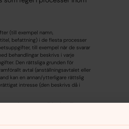
 som regel i processer inom
ter (till exempel namn,
tel, befattning) i de flesta processer
tsuppgifter, till exempel när de svarar
med behandlingar beskrivs i varje
ifter. Den rättsliga grunden för
mförallt avtal (anställningsavtalet eller
land kan en annan/ytterligare rättslig
erättigat intresse (den beskrivs då i
m om de vore anställda, det vill säga
et, räknas i detta sammanhang som
lationen regleras i uppdragsavtal,