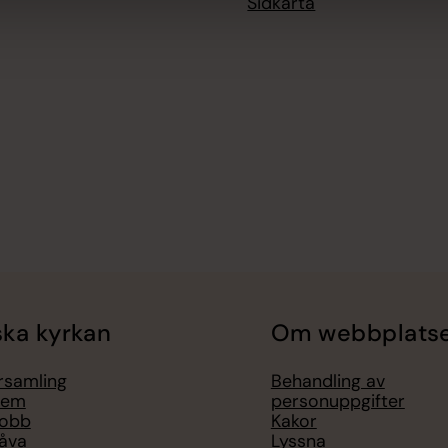
Sidkarta
ka kyrkan
Om webbplats
örsamling
Behandling av
lem
personuppgifter
jobb
Kakor
åva
Lyssna