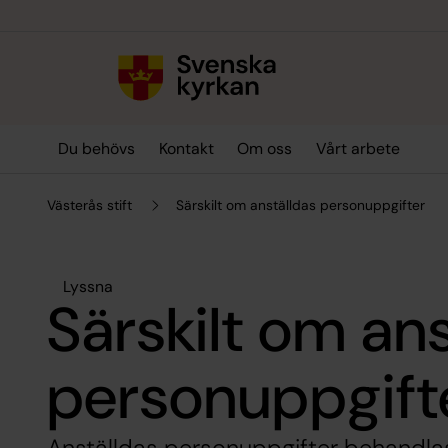
Till innehållet
Till undermeny
Du behövs
Kontakt
Om oss
Vårt arbete
Västerås stift
Särskilt om anställdas personuppgifter
Lyssna
Särskilt om an
personuppgift