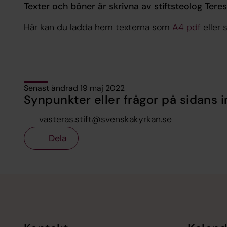
Texter och böner är skrivna av stiftsteolog Teres
Här kan du ladda hem texterna som
A4 pdf
eller 
Senast ändrad 19 maj 2022
Synpunkter eller frågor på sidans i
vasteras.stift@svenskakyrkan.se
Dela
Tillbaka till toppen
Tillbaka till innehållet