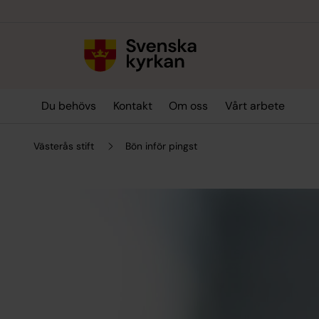
Till innehållet
Till undermeny
Du behövs
Kontakt
Om oss
Vårt arbete
Västerås stift
Bön inför pingst