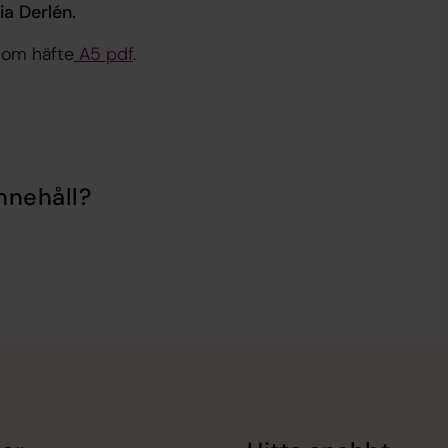
ia Derlén.
som häfte
A5 pdf
.
nnehåll?