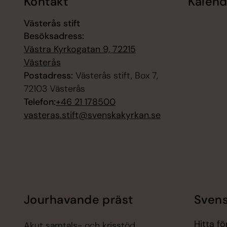
Kontakt
Kalend
Västerås stift
Besöksadress:
Västra Kyrkogatan 9, 72215
Västerås
Postadress:
Västerås stift, Box 7,
72103 Västerås
Telefon:
+46 21 178500
vasteras.stift@svenskakyrkan.se
Jourhavande präst
Svens
Hitta f
Akut samtals- och krisstöd.