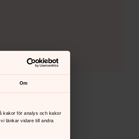
Om
Försoning
å kakor för analys och kakor
Kärlek
 länkar vidare till andra