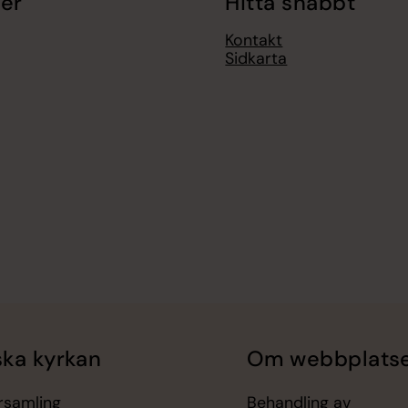
er
Hitta snabbt
Kontakt
Sidkarta
ka kyrkan
Om webbplats
örsamling
Behandling av