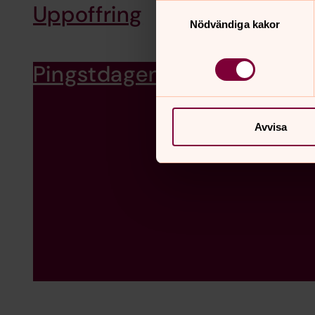
Uppoffring
Samtyckesval
Nödvändiga kakor
Pingstdagen
Avvisa