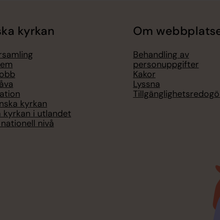
ka kyrkan
Om webbplats
örsamling
Behandling av
lem
personuppgifter
jobb
Kakor
åva
Lyssna
ation
Tillgänglighetsredogö
nska kyrkan
 kyrkan i utlandet
nationell nivå