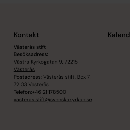
Tillbaka till toppen
Tillbaka till innehållet
Kontakt
Kalend
Västerås stift
Besöksadress:
Västra Kyrkogatan 9, 72215
Västerås
Postadress:
Västerås stift, Box 7,
72103 Västerås
Telefon:
+46 21 178500
vasteras.stift@svenskakyrkan.se