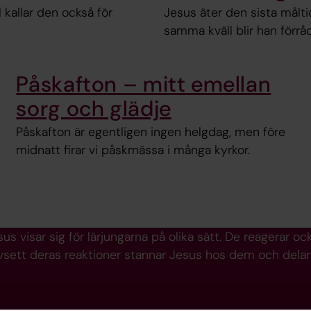
l kallar den också för
Jesus äter den sista målti
samma kväll blir han förrå
Påskafton – mitt emellan
sorg och glädje
Påskafton är egentligen ingen helgdag, men före
midnatt firar vi påskmässa i många kyrkor.
us visar sig för lärjungarna på olika sätt. De reagerar ock
vsett deras reaktioner stannar Jesus hos dem och delar d