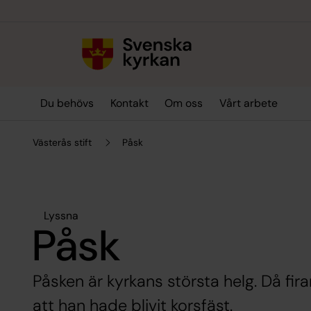
Till innehållet
Till undermeny
Du behövs
Kontakt
Om oss
Vårt arbete
Västerås stift
Påsk
Lyssna
Påsk
Påsken är kyrkans största helg. Då fira
att han hade blivit korsfäst.