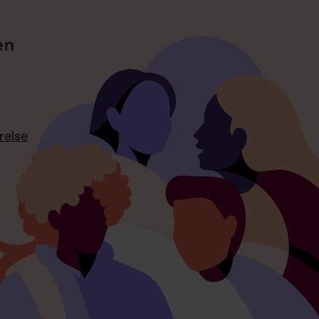
en
relse