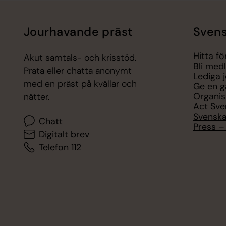
Jourhavande präst
Svens
Hitta f
Akut samtals- och krisstöd.
Bli med
Prata eller chatta anonymt
Lediga 
med en präst på kvällar och
Ge en g
Organis
nätter.
Act Sve
Svenska
Chatt
Press – 
Digitalt brev
Telefon 112