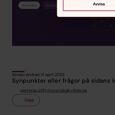
Avvisa
Senast ändrad 13 april 2025
Synpunkter eller frågor på sidans i
vasteras.stift@svenskakyrkan.se
Dela