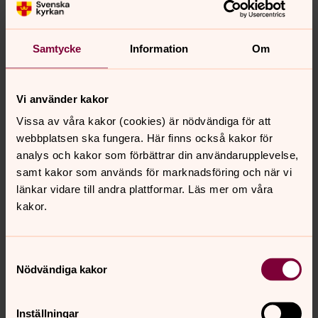
Samtycke
Information
Om
Foto: Hanna Wallsten/ Västerås stift
Vi använder kakor
Under den högtidliga ceremonin höll biskop Mikael
Vissa av våra kakor (cookies) är nödvändiga för att
Mogren tal och han ledde även Korum, en kort
webbplatsen ska fungera. Här finns också kakor för
fältandakt, som avslutades med psalmen Härlig är
analys och kakor som förbättrar din användarupplevelse,
jorden.
samt kakor som används för marknadsföring och när vi
länkar vidare till andra plattformar. Läs mer om våra
I Västerås har dagen uppmärksammats med en lokal
kakor.
ceremoni sedan 2018, efter beslut av
kommunfullmäktige.
Text: Hanna Wallsten
Samtyckesval
Nödvändiga kakor
Inställningar