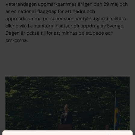
Veterandagen uppmärksammas årligen den 29 maj och
är en nationell flaggdag för att hedra och
uppmärksamma personer som har tjänstgjort i militära
eller civila humanitära insatser på uppdrag av Sverige.
Dagen är också till för att minnas de stupade och
omkomna.