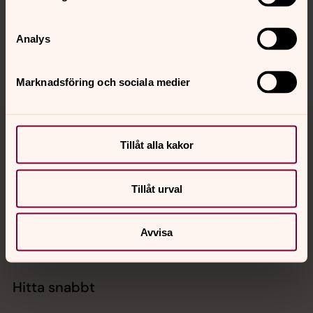
Synpunkter eller frågor på sidans
innehåll?
Analys
vasteras.stift@svenskakyrkan.se
Dela
Marknadsföring och sociala medier
Tillbaka till toppen
Tillbaka till innehållet
Tillåt alla kakor
Kontakt
Tillåt urval
Kalender
Avvisa
Hitta snabbt