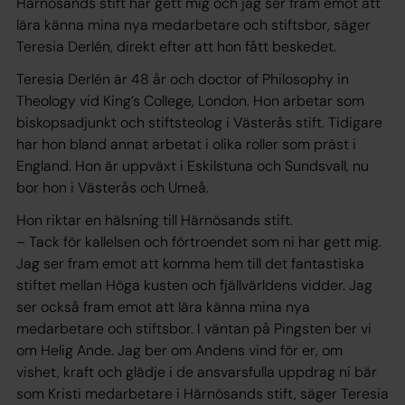
Härnösands stift har gett mig och jag ser fram emot att
lära känna mina nya medarbetare och stiftsbor, säger
Teresia Derlén, direkt efter att hon fått beskedet.
Teresia Derlén är 48 år och doctor of Philosophy in
Theology vid King’s College, London. Hon arbetar som
biskopsadjunkt och stiftsteolog i Västerås stift. Tidigare
har hon bland annat arbetat i olika roller som präst i
England. Hon är uppväxt i Eskilstuna och Sundsvall, nu
bor hon i Västerås och Umeå.
Hon riktar en hälsning till Härnösands stift.
– Tack för kallelsen och förtroendet som ni har gett mig.
Jag ser fram emot att komma hem till det fantastiska
stiftet mellan Höga kusten och fjällvärldens vidder. Jag
ser också fram emot att lära känna mina nya
medarbetare och stiftsbor. I väntan på Pingsten ber vi
om Helig Ande. Jag ber om Andens vind för er, om
vishet, kraft och glädje i de ansvarsfulla uppdrag ni bär
som Kristi medarbetare i Härnösands stift, säger Teresia