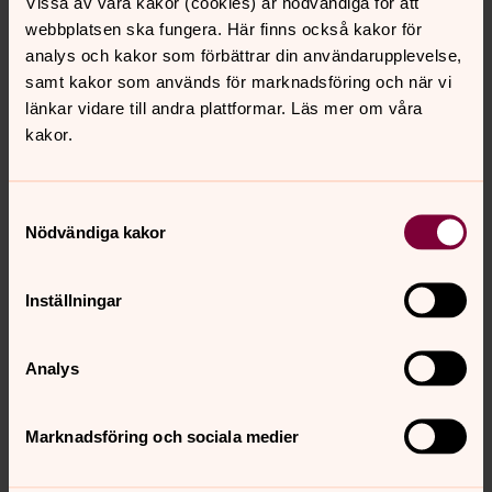
Vissa av våra kakor (cookies) är nödvändiga för att
slutgiltig rösträkning kommer att genomföras om en
webbplatsen ska fungera. Här finns också kakor för
vecka.
analys och kakor som förbättrar din användarupplevelse,
samt kakor som används för marknadsföring och när vi
Rösträtt i dagens biskopsval hade 398 personer: alla
länkar vidare till andra plattformar. Läs mer om våra
anställda som präster och diakoner i Härnösands stifts
kakor.
församlingar och på stiftskansliet, samt lika många
elektorer som utsetts av församlingarnas fullmäktige. Till
det kommer stiftsstyrelsens och domkapitlets
Samtyckesval
ledamöter.
Nödvändiga kakor
För mer information eller kommentarer:
Inställningar
Hanna Wallsten, pressekreterare Västerås stift
021-17 85 25
Analys
076-940 85 25
hanna.wallsten@svenskakyrkan.se
Marknadsföring och sociala medier
Foto: Maria Eddebo Persson/Härnösands stift
Text: Hanna Wallsten