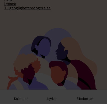
Lyssna
Tillgänglighetsredogörelse
Kalender
Kyrkor
Bibeltexter