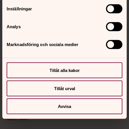
Inställningar
Synpunkter eller frågor på sidans
Analys
innehåll?
vasteras.stift@svenskakyrkan.se
Marknadsföring och sociala medier
Dela
Tillbaka till toppen
Tillbaka till innehållet
Tillåt alla kakor
Tillåt urval
Kontakt
Avvisa
Kalender