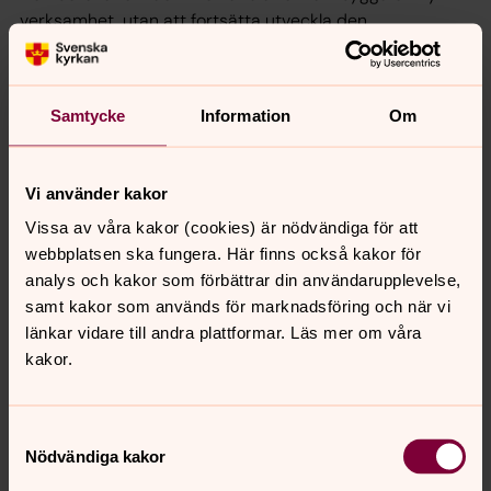
verksamhet, utan att fortsätta utveckla den
välfungerande verksamhet som finns idag på stiftens
servicebyråer.
Varje församling/pastorat väljer själva om och när de vill
Samtycke
Information
Om
ansluta till ett självkostnadspris. Maria Frykberg hoppas
att många enheter ska se fördelarna med en stor
nationell service, som till exempel är mindre sårbar vid
Vi använder kakor
sjukdom, pensionsavgångar och liknande.
Vissa av våra kakor (cookies) är nödvändiga för att
webbplatsen ska fungera. Här finns också kakor för
Hon ser kyrkans stödfunktioner som en viktig del i det
analys och kakor som förbättrar din användarupplevelse,
grundläggande arbetet.
samt kakor som används för marknadsföring och när vi
-Det handlar om alltifrån ordning och reda till att
länkar vidare till andra plattformar. Läs mer om våra
underlätta för kyrkoherden, de förtroendevalda och
kakor.
verksamhetsansvariga och att ge goda underlag så det
är enkelt att fatta beslut.
Samtyckesval
Text: Hanna Wallsten
Nödvändiga kakor