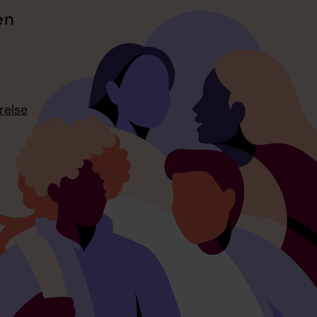
en
relse