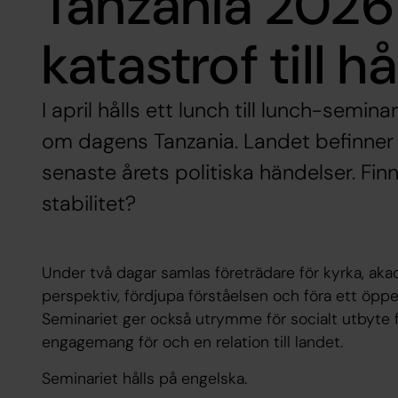
Tanzania 2026 
katastrof till h
I april hålls ett lunch till lunch-semin
om dagens Tanzania. Landet befinner si
senaste årets politiska händelser. Fin
stabilitet?
Under två dagar samlas företrädare för kyrka, akad
perspektiv, fördjupa förståelsen och föra ett öpp
Seminariet ger också utrymme för socialt utbyte fö
engagemang för och en relation till landet.
Seminariet hålls på engelska.