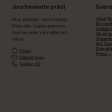
Jourhavande präst
Svens
Hitta f
Akut samtals- och krisstöd.
Bli med
Prata eller chatta anonymt
Lediga 
med en präst på kvällar och
Ge en g
Organis
nätter.
Act Sve
Svenska
Chatt
Press – 
Digitalt brev
Telefon 112