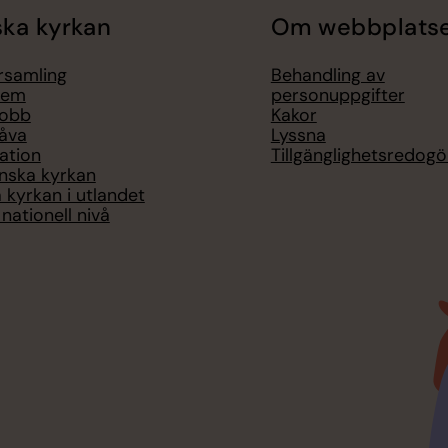
ka kyrkan
Om webbplats
örsamling
Behandling av
lem
personuppgifter
jobb
Kakor
åva
Lyssna
ation
Tillgänglighetsredogö
nska kyrkan
 kyrkan i utlandet
nationell nivå