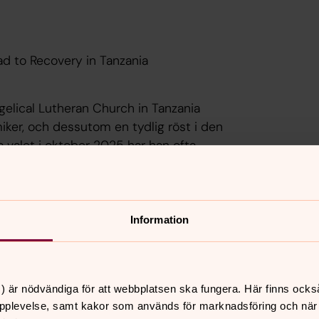
d to Recovery in Tanzania
gelical Lutheran Church in Tanzania
iker, och dessutom en tydlig röst i den
a valet i oktober 2025 har han ofta
ng. Under våren 2026 är han gäst på
Information
ndare av SK Media. Han är känd för sina
iga rättigheter och är en viktig röst
) är nödvändiga för att webbplatsen ska fungera. Här finns ocks
pplevelse, samt kakor som används för marknadsföring och när vi