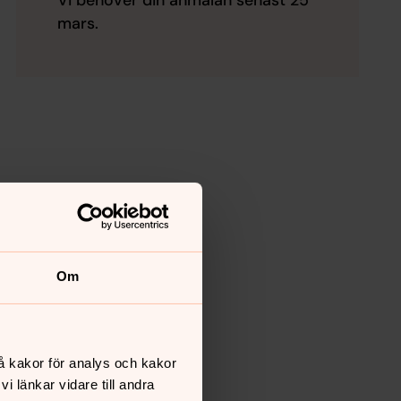
Vi behöver din anmälan senast 25
mars.
Om
å kakor för analys och kakor
 länkar vidare till andra