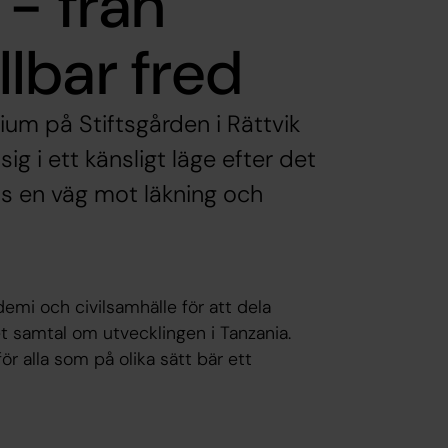
- från
ållbar fred
arium på Stiftsgården i Rättvik
g i ett känsligt läge efter det
ns en väg mot läkning och
emi och civilsamhälle för att dela
et samtal om utvecklingen i Tanzania.
r alla som på olika sätt bär ett