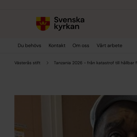
Till innehållet
Till undermeny
Du behövs
Kontakt
Om oss
Vårt arbete
Västerås stift
Tanzania 2026 - från katastrof till hållbar 