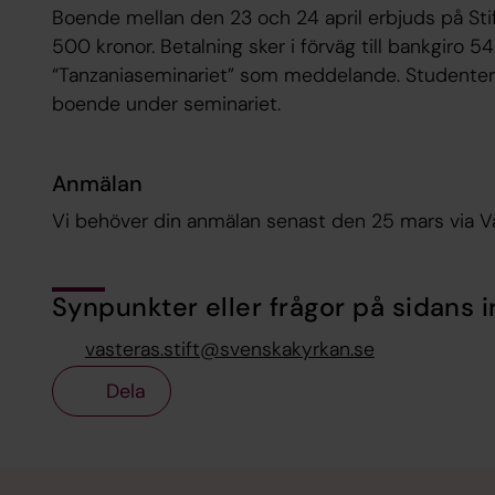
Boende mellan den 23 och 24 april erbjuds på Stif
500 kronor. Betalning sker i förväg till bankgiro 
“Tanzaniaseminariet” som meddelande. Studenter 
boende under seminariet.
Anmälan
Vi behöver din anmälan senast den 25 mars via V
Synpunkter eller frågor på sidans i
vasteras.stift@svenskakyrkan.se
Dela
Tillbaka till toppen
Tillbaka till innehållet