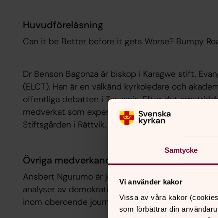
Huvudföreläsning
Can it be Better before it gets Worse? Bumpy Roa
Dr Benson Bagonza är biskop i Karagwe stift, Evan
(ELCT). Han är en välkänd kyrkoledare och akadem
offentliga debatten i Tanzania. Efter det omstridd
medverkat som expert i internationella sammanha
Stiftsgården i Rättvik.
Samtycke
Övriga medverkande
Ansbert Ngurumo är journalist, författare och gru
Vi använder kakor
analyser av demokrati, samhällsstyrning och mänskl
Vissa av våra kakor (cookies
inom oberoende journalistik i Östafrika.
som förbättrar din användaru