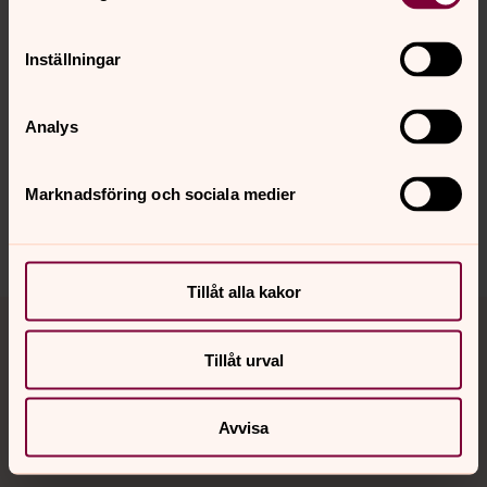
Domprosteriet (omfattar Västerås pastorat)
Inställningar
Analys
Synpunkter eller frågor på sidans
innehåll?
Marknadsföring och sociala medier
vasteras.stift@svenskakyrkan.se
Dela
Tillåt alla kakor
Tillbaka till toppen
Tillbaka till innehållet
Tillåt urval
Kontakt
Avvisa