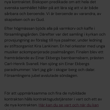
nya kontraktet. Biskopen predikade om att hela det
svenska samhället håller på att lära sig att vi är både
sårbara och beroende. Vi är beroende av varandra, av
skapelsen och av Gud.
Efter högmässan bjöds alla på varmkorv och kaffe i
församlingsgården. Därefter var det samling i kyrkan och
provsjungning av förslag till nya psalmer, under ledning
av stiftsorganist Kira Lankinen. En hel orkester med unga
musiker ackompanjerade psalmsången. Finalen blev ett
framträdande av Einar Ekbergs barnbarnsbarn, prästen
Carl-Henrik Svanell. Han sjöng sin Einar Ekbergs
paradnummer: Vart jag går i skogar berg och dalar.
Församlingens jubel avslutade söndagen.
För att uppmärksamma och fira de nybildade
kontrakten hålls kontraktsgudstjänster i vart och ett av
de nya kontrakten.
Här kan du se vart och när du kan