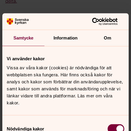
delta.
Text: Hanna Wallsten
Foto: Sanna Andersson
Samtycke
Information
Om
Vad är ett kontrakt?
Ett kontrakt består av flera pastorat och
församlingar. De fungerar som en länk mellan
Vi använder kakor
biskopen och den lokala nivån och som en
Vissa av våra kakor (cookies) är nödvändiga för att
plattform för samverkan, stöd och gemensam
webbplatsen ska fungera. Här finns också kakor för
utveckling. De stärker gemenskapen mellan
analys och kakor som förbättrar din användarupplevelse,
församlingar och underlättar samarbete, utan att
samt kakor som används för marknadsföring och när vi
vara en egen beslutande administrativ nivå.
länkar vidare till andra plattformar. Läs mer om våra
I Västerås stift finns fyra kontrakt:
kakor.
Norra Dalarna
Södra Dalarna
Samtyckesval
Nödvändiga kakor
Västmanland