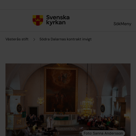
Till innehållet
Till undermeny
Sök
Meny
Västerås stift
Södra Dalarnas kontrakt invigt