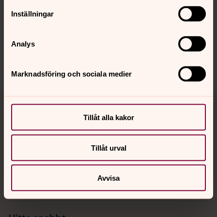
Inställningar
Synpunkter eller frågor på sidans
innehåll?
Analys
vasteras.stift@svenskakyrkan.se
Dela
Marknadsföring och sociala medier
Tillbaka till toppen
Tillbaka till innehållet
Tillåt alla kakor
Kontakt
Tillåt urval
Avvisa
Kalender