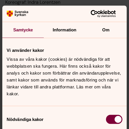
Koreograf: Indra Lorentzen
Bildkonst: Britta Marakatt-Labba
Rumslig gestaltning: Agneta Enzell
Kostymdesign: Sara Svonni
Maskdesign: Cajsa Jackson
Samtycke
Information
Om
Slagverk: Tommy Björk
Vi använder kakor
Se föreställningen Ursäkten i
Vissa av våra kakor (cookies) är nödvändiga för att
Västerås
webbplatsen ska fungera. Här finns också kakor för
Datum: 14 mars, 2026
analys och kakor som förbättrar din användarupplevelse,
Tid: 19:00
samt kakor som används för marknadsföring och när vi
Plats:
Västerås domkyrka
länkar vidare till andra plattformar. Läs mer om våra
kakor.
Turné: februari–mars 2026
Se vart och när du kan gå på föreställningen här
Samtyckesval
Nödvändiga kakor