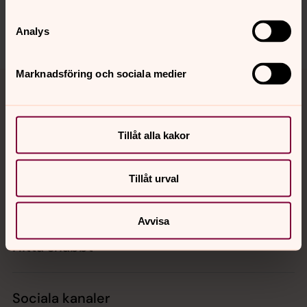
vasteras.stift@svenskakyrkan.se
Dela
Analys
Tillbaka till toppen
Tillbaka till innehållet
Marknadsföring och sociala medier
Tillåt alla kakor
Kontakt
Tillåt urval
Kalender
Avvisa
Hitta snabbt
Sociala kanaler