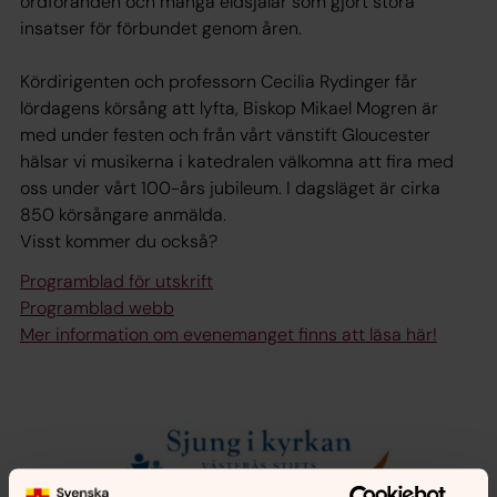
ordföranden och många eldsjälar som gjort stora
insatser för förbundet genom åren.
Kördirigenten och professorn Cecilia Rydinger får
lördagens körsång att lyfta, Biskop Mikael Mogren är
med under festen och från vårt vänstift Gloucester
hälsar vi musikerna i katedralen välkomna att fira med
oss under vårt 100-års jubileum. I dagsläget är cirka
850 körsångare anmälda.
Visst kommer du också?
Programblad för utskrift
Programblad webb
Mer information om evenemanget finns att läsa här!