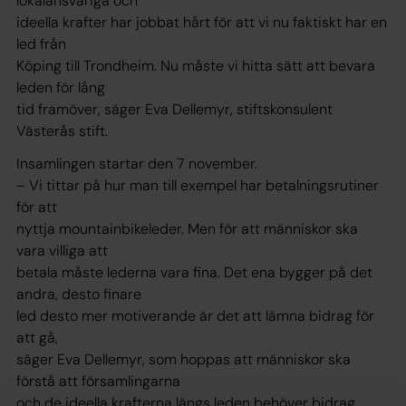
lokalansvariga och
ideella krafter har jobbat hårt för att vi nu faktiskt har en
led från
Köping till Trondheim. Nu måste vi hitta sätt att bevara
leden för lång
tid framöver, säger Eva Dellemyr, stiftskonsulent
Västerås stift.
Insamlingen startar den 7 november.
– Vi tittar på hur man till exempel har betalningsrutiner
för att
nyttja mountainbikeleder. Men för att människor ska
vara villiga att
betala måste lederna vara fina. Det ena bygger på det
andra, desto finare
led desto mer motiverande är det att lämna bidrag för
att gå,
säger Eva Dellemyr, som hoppas att människor ska
förstå att församlingarna
och de ideella krafterna längs leden behöver bidrag,