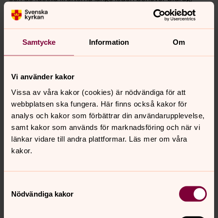
både ekonomiska och i form av arbetsinsatser.
– Det finns många som brinner för den här
pilgrimsleden, säger hon.
Samtycke
Information
Om
Text: Hanna Wallsten
Foto: Anders Lerner
Vi använder kakor
Bild: Ledansvariga samlades på Stiftsgården Rättvik 7-8
Vissa av våra kakor (cookies) är nödvändiga för att
november.
webbplatsen ska fungera. Här finns också kakor för
analys och kakor som förbättrar din användarupplevelse,
Fakta
samt kakor som används för marknadsföring och när vi
länkar vidare till andra plattformar. Läs mer om våra
Sök på Facebook efter Romboleden, om du vill veta
kakor.
mer eller
ge ett bidrag. Eller gå in på
www.naturkartan.se/romboleden
för
Samtyckesval
etappbeskrivningar.
Nödvändiga kakor