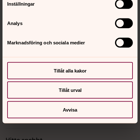
Inställningar
Synpunkter eller frågor på sidans
innehåll?
Analys
vasteras.stift@svenskakyrkan.se
Dela
Marknadsföring och sociala medier
Tillbaka till toppen
Tillbaka till innehållet
Tillåt alla kakor
Tillåt urval
Kontakt
Avvisa
Kalender
Hitta snabbt