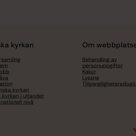
ka kyrkan
Om webbplats
örsamling
Behandling av
lem
personuppgifter
jobb
Kakor
åva
Lyssna
ation
Tillgänglighetsredogö
nska kyrkan
 kyrkan i utlandet
nationell nivå