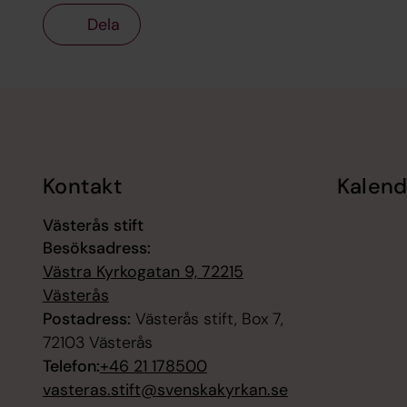
Dela
Tillbaka till toppen
Tillbaka till innehållet
Kontakt
Kalend
Västerås stift
Besöksadress:
Västra Kyrkogatan 9, 72215
Västerås
Postadress:
Västerås stift, Box 7,
72103 Västerås
Telefon:
+46 21 178500
vasteras.stift@svenskakyrkan.se