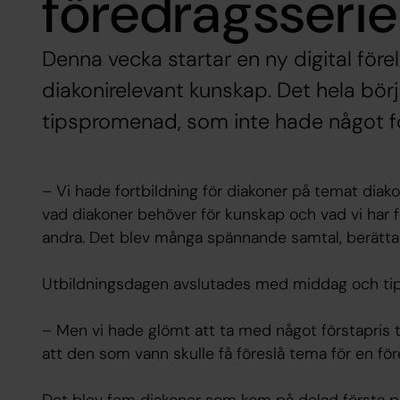
föredragsserie
Denna vecka startar en ny digital för
diakonirelevant kunskap. Det hela bör
tipspromenad, som inte hade något fö
– Vi hade fortbildning för diakoner på temat diak
vad diakoner behöver för kunskap och vad vi har f
andra. Det blev många spännande samtal, berätta
Utbildningsdagen avslutades med middag och t
– Men vi hade glömt att ta med något förstapris ti
att den som vann skulle få föreslå tema för en för
Det blev fem diakoner som kom på delad första pl