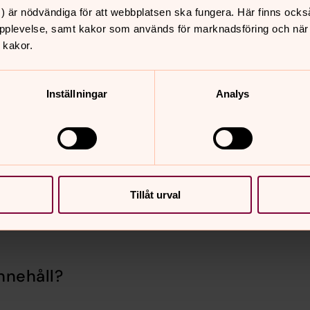
) är nödvändiga för att webbplatsen ska fungera. Här finns ocks
pplevelse, samt kakor som används för marknadsföring och när vi
relsen. Hon ger en bild av diakonen i
 kakor.
 som ännu inte fått ett datum.
Inställningar
Analys
onshinder. Det ska bli spännande att
nyligen och de gav många uppslag i
ns samhälle är öppen för alla anställda,
r samarbetspartner i något projekt.
Tillåt urval
nnehåll?