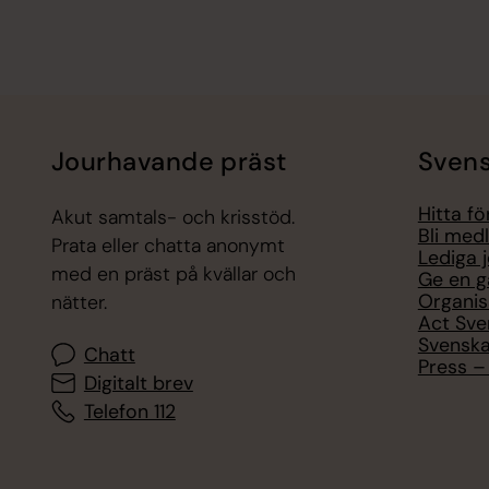
Jourhavande präst
Svens
Hitta f
Akut samtals- och krisstöd.
Bli med
Prata eller chatta anonymt
Lediga 
med en präst på kvällar och
Ge en g
Organis
nätter.
Act Sve
Svenska
Chatt
Press – 
Digitalt brev
Telefon 112