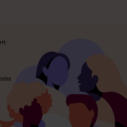
en
relse