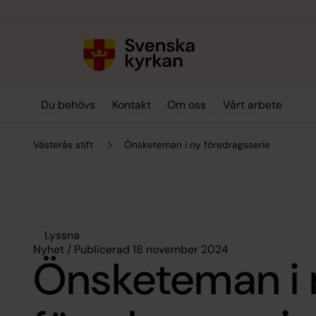
Till innehållet
Till undermeny
Du behövs
Kontakt
Om oss
Vårt arbete
Västerås stift
Önsketeman i ny föredragsserie
Lyssna
Nyhet / Publicerad 18 november 2024
Önsketeman i 