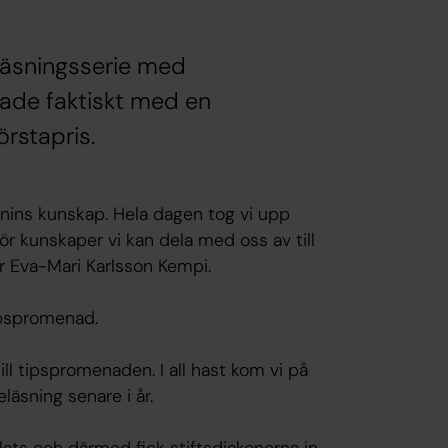
eläsningsserie med
jade faktiskt med en
rstapris.
onins kunskap. Hela dagen tog vi upp
ör kunskaper vi kan dela med oss av till
r Eva-Mari Karlsson Kempi.
ipspromenad.
ll tipspromenaden. I all hast kom vi på
eläsning senare i år.
ats och därmed fick stiftsdiakonerna in