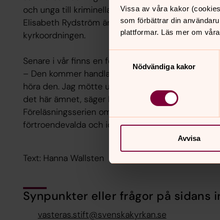
och unga till kriminella.
Vissa av våra kakor (cookies
som förbättrar din användaru
Elisabeth Rydström är diakon och sitter i kyrkosty
plattformar. Läs mer om våra
kyrkoordningen.
Samtyckesval
Senare i vår finns en femte föreläsning planerad,
Nödvändiga kakor
– Den kommer handla om neuropsykiatriska funkti
höra den. Jag mötte ungdomar från Kyrkans unga 
det här ämnet, säger Eva-Mari Karlsson Kempi.
Föreläsningsserien om diakonins utmaningar i dage
förtroendevalda och ideella i Svenska kyrkan elle
Avvisa
Text: Hanna Wallsten
Synpunkter eller frågor på sidans i
vasteras.stift@svenskakyrkan.se