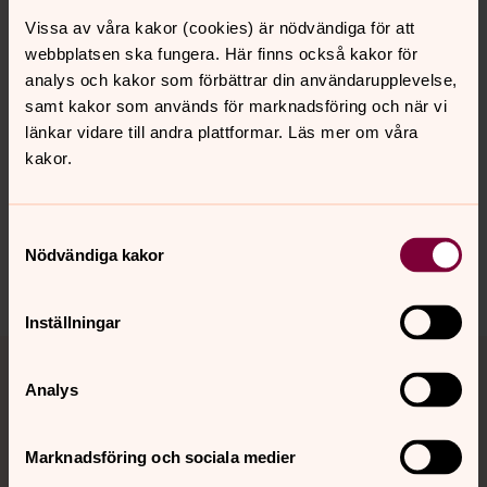
Vissa av våra kakor (cookies) är nödvändiga för att
webbplatsen ska fungera. Här finns också kakor för
Text: Hanna Wallsten
analys och kakor som förbättrar din användarupplevelse,
samt kakor som används för marknadsföring och när vi
länkar vidare till andra plattformar. Läs mer om våra
kakor.
Synpunkter eller frågor på sidans
innehåll?
Samtyckesval
vasteras.stift@svenskakyrkan.se
Nödvändiga kakor
Dela
Inställningar
Tillbaka till toppen
Tillbaka till innehållet
Analys
Kontakt
Marknadsföring och sociala medier