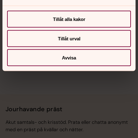
Kalender
Tillåt alla kakor
Hitta snabbt
Tillåt urval
Avvisa
Sociala kanaler
Jourhavande präst
Akut samtals- och krisstöd. Prata eller chatta anonymt
med en präst på kvällar och nätter.