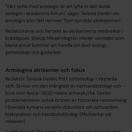
"Vårt syfte med antologin är att lyfta in den levda
teologin i akademins finrum", säger Teresia Derlén om
antologin som fått namnet "Som spridda sädeskornen".
Redaktörerna och flertalet av skribenterna medverkar i
boksläppet. Biskop Mikael Mogren inleder samtalet som
bland annat kommer att handla om levd teologi,
gemenskap och gudsriket.
Antologins skribenter och fokus
Redaktör Teresia Derlén, PhD, stiftsteologi i Västerås
stift. Skriver om den mångfald av nattvardsteologi och -
bruk som fanns i 1600-talets enhetskyrka. Derlén
problematiserar också bristen av historiska resonemang
i Svenska kyrkans senaste dokument om nattvarden:
biskopsbrev och handboksförslag. (Medverkar på
releasen)
Judith Fagrell, TM, präst i Svenska kyrkan. Fagrell lyfter