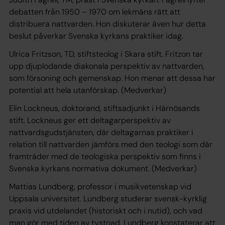
debatten från 1950 – 1970 om lekmäns rätt att
distribuera nattvarden. Hon diskuterar även hur detta
beslut påverkar Svenska kyrkans praktiker idag.
Ulrica Fritzson, TD, stiftsteolog i Skara stift. Fritzon tar
upp djuplodande diakonala perspektiv av nattvarden,
som försoning och gemenskap. Hon menar att dessa har
potential att hela utanförskap. (Medverkar)
Elin Lockneus, doktorand, stiftsadjunkt i Härnösands
stift. Lockneus ger ett deltagarperspektiv av
nattvardsgudstjänsten, där deltagarnas praktiker i
relation till nattvarden jämförs med den teologi som där
framträder med de teologiska perspektiv som finns i
Svenska kyrkans normativa dokument. (Medverkar)
Mattias Lundberg, professor i musikvetenskap vid
Uppsala universitet. Lundberg studerar svensk-kyrklig
praxis vid utdelandet (historiskt och i nutid), och vad
man gör med tiden av tystnad. Lundberg konstaterar att