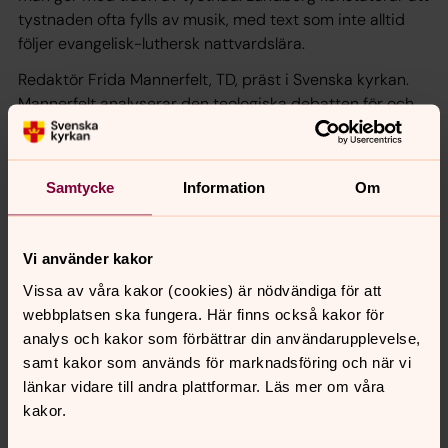
tystnaden ofta fylls av musik, med text som inte alltid
följer evangelisk-luthersk nattvardslära.
Redaktör Frida Mannerfelt, TD, präst i Svenska kyrkan.
Mannerfelt analyserar den teologiska debatten för och
emot digitalt förmedlad nattvard i de lutherska kyrkorna
i Danmark, Tyskland och USA. (Medverkar)
Michael Nausner, forskare vid Svenska kyrkans
Samtycke
Information
Om
kyrkokansli. Nausner utforskar spänningen av mässans
olika gränsdragningar, religiösa, sociologiska och
ekologiska gränser, detta samtidigt som måltidens
Vi använder kakor
deltagare får del av ett och samma bröd. (Medverkar)
Vissa av våra kakor (cookies) är nödvändiga för att
webbplatsen ska fungera. Här finns också kakor för
Karin Rubenson, TD, Göteborgs universitet. Rubenson
analys och kakor som förbättrar din användarupplevelse,
fokuserar på barns nattvardsfirande och vilken plats
samt kakor som används för marknadsföring och när vi
barnens erfarenhet har i den teologiska diskursen om
länkar vidare till andra plattformar. Läs mer om våra
gudstjänsten. Hon konstaterar att barns agens ofta
kakor.
reduceras till ett passivt aktörskap.