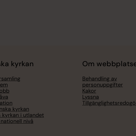
ka kyrkan
Om webbplats
örsamling
Behandling av
lem
personuppgifter
jobb
Kakor
åva
Lyssna
ation
Tillgänglighetsredogö
nska kyrkan
 kyrkan i utlandet
nationell nivå