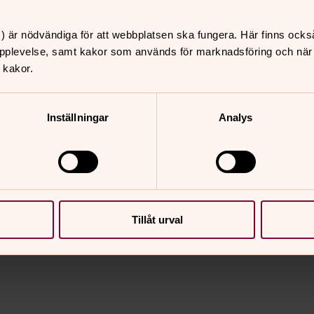
tranden (814). Andra har blivit viktiga på
e mig en plats där jag kan växa (916). De
) är nödvändiga för att webbplatsen ska fungera. Här finns ocks
att formulera min tro.
pplevelse, samt kakor som används för marknadsföring och när vi
 kakor.
er busa med yngste sonen, promenera,
Inställningar
Analys
 4 och 18 år. Jag hämtar energi i
 resor, matlagning och goda samtal.
lj bor.
Tillåt urval