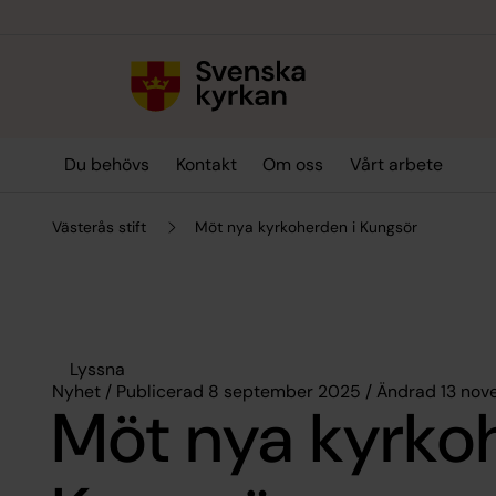
Till innehållet
Till undermeny
Du behövs
Kontakt
Om oss
Vårt arbete
Västerås stift
Möt nya kyrkoherden i Kungsör
Lyssna
Nyhet / Publicerad 8 september 2025 / Ändrad 13 no
Möt nya kyrko