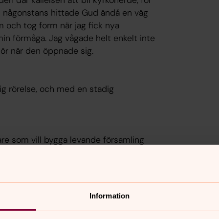
 Men någonstans hittade Gud ändå en väg
 och tog form när jag fick nya
n förmåga. Jag vågade helt enkelt inte
sör när den öppnade sig.
ndig rörelse, och med en stadig
e som vill bygga levande församling
änst och att försöka lär mig allt nytt
Information
, därför är det nästan löjligt viktigt
 mig genom livet, som Gud i dina