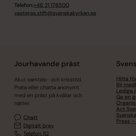
Telefon:
+46 21 178500
vasteras.stift@svenskakyrkan.se
Jourhavande präst
Svens
Hitta f
Akut samtals- och krisstöd.
Bli med
Prata eller chatta anonymt
Lediga 
med en präst på kvällar och
Ge en g
Organis
nätter.
Act Sve
Svenska
Chatt
Press – 
Digitalt brev
Telefon 112