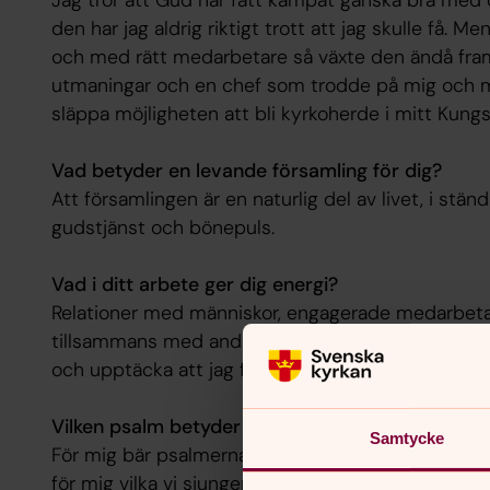
den har jag aldrig riktigt trott att jag skulle få.
och med rätt medarbetare så växte den ändå fram
utmaningar och en chef som trodde på mig och mi
släppa möjligheten att bli kyrkoherde i mitt Kung
Vad betyder en levande församling för dig?
Att församlingen är en naturlig del av livet, i stä
gudstjänst och bönepuls.
Vad i ditt arbete ger dig energi?
Relationer med människor, engagerade medarbetar
tillsammans med andra, bön, meditation och gudstj
och upptäcka att jag förstår.
Vilken psalm betyder mest för dig just nu?
Samtycke
För mig bär psalmerna mycket av min tro och teologi
för mig vilka vi sjunger i gudstjänst. Några följer