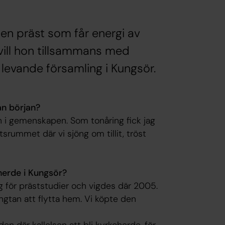
 en präst som får energi av
vill hon tillsammans med
 levande församling i Kungsör.
rån början?
ch i gemenskapen. Som tonåring fick jag
srummet där vi sjöng om tillit, tröst
oherde i Kungsör?
ng för präststudier och vigdes där 2005.
ängtan att flytta hem. Vi köpte den
n där kallelsen att bli kyrkoherde, för