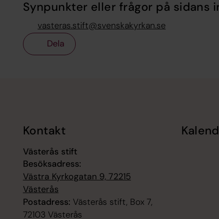
Synpunkter eller frågor på sidans i
vasteras.stift@svenskakyrkan.se
Dela
Tillbaka till toppen
Tillbaka till innehållet
Kontakt
Kalend
Västerås stift
Besöksadress:
Västra Kyrkogatan 9, 72215
Västerås
Postadress:
Västerås stift, Box 7,
72103 Västerås