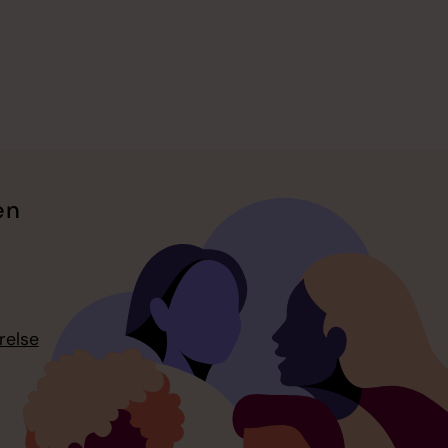
en
relse