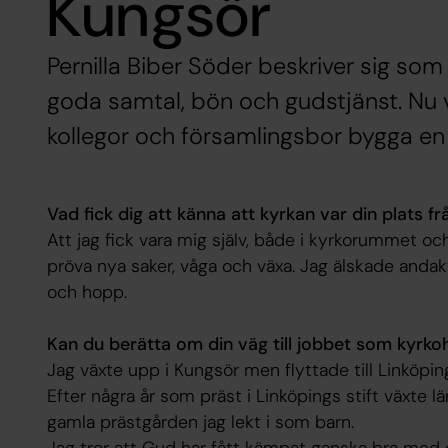
Kungsör
Pernilla Biber Söder beskriver sig som
goda samtal, bön och gudstjänst. Nu 
kollegor och församlingsbor bygga en
Vad fick dig att känna att kyrkan var din plats f
Att jag fick vara mig själv, både i kyrkorummet o
pröva nya saker, våga och växa. Jag älskade andakt
och hopp.
Kan du berätta om din väg till jobbet som kyrk
Jag växte upp i Kungsör men flyttade till Linköpi
Efter några år som präst i Linköpings stift växte l
gamla prästgården jag lekt i som barn.
Jag tror att Gud har fått kämpat ganska bra med de