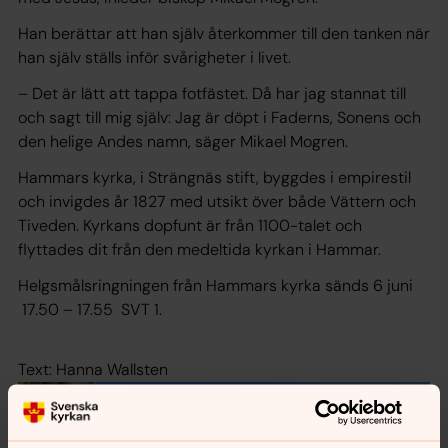
Han berättar att han själv återkommer till den tanken när
han själv ställs inför svårigheter i livet.
– Det är lätt att tappa fotfästet. Då har jag stannat till
och sagt till mig själv: Jag är döpt i Faderns, Sonens och
den helige Andes namn, säger Mikael Mogren.
Hammars kyrka, i Strängnäs stift, byggdes i empirestil
och invigdes år 1827 med utsikt över både Vättern och
Tiveden. Kyrkans dopfunt är från 1100-talet och
flyttades dit från den medeltida kyrkan i Hammar.
Helgsmålsringningen från Hammars kyrka sänds 6 juni
17.50 – 17.55 SVT 1.
Text: Hanna Wallsten