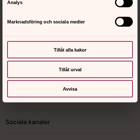
Analys
Tillbaka till toppen
Tillbaka till innehållet
Marknadsföring och sociala medier
Tillåt alla kakor
Kontakt
Tillåt urval
Kalender
Avvisa
Hitta snabbt
Sociala kanaler