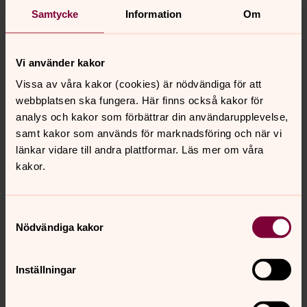
Samtycke
Information
Om
Vi använder kakor
Vissa av våra kakor (cookies) är nödvändiga för att
webbplatsen ska fungera. Här finns också kakor för
analys och kakor som förbättrar din användarupplevelse,
samt kakor som används för marknadsföring och när vi
länkar vidare till andra plattformar. Läs mer om våra
kakor.
Foto: SVT
Hammars kyrka, Strängnäs stift
Samtyckesval
Nödvändiga kakor
Synpunkter eller frågor på sidans
innehåll?
Inställningar
vasteras.stift@svenskakyrkan.se
Dela