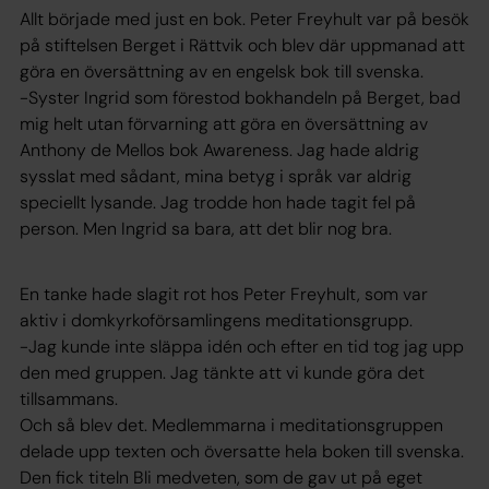
Allt började med just en bok. Peter Freyhult var på besök
på stiftelsen Berget i Rättvik och blev där uppmanad att
göra en översättning av en engelsk bok till svenska.
-Syster Ingrid som förestod bokhandeln på Berget, bad
mig helt utan förvarning att göra en översättning av
Anthony de Mellos bok Awareness. Jag hade aldrig
sysslat med sådant, mina betyg i språk var aldrig
speciellt lysande. Jag trodde hon hade tagit fel på
person. Men Ingrid sa bara, att det blir nog bra.
En tanke hade slagit rot hos Peter Freyhult, som var
aktiv i domkyrkoförsamlingens meditationsgrupp.
-Jag kunde inte släppa idén och efter en tid tog jag upp
den med gruppen. Jag tänkte att vi kunde göra det
tillsammans.
Och så blev det. Medlemmarna i meditationsgruppen
delade upp texten och översatte hela boken till svenska.
Den fick titeln Bli medveten, som de gav ut på eget