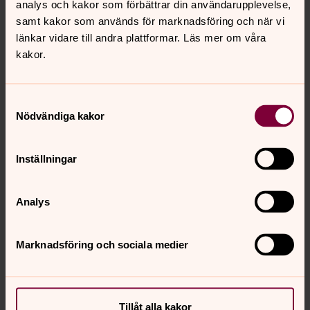
analys och kakor som förbättrar din användarupplevelse,
samt kakor som används för marknadsföring och när vi
Fakta: 20-årsjubileum
länkar vidare till andra plattformar. Läs mer om våra
Lördagen 19 oktober i Gideonsbergskyrkan bjuder
kakor.
Föreningen Kristen djupmeditation in till föredrag och
samtal med teolog och författare Patrik Hagman.
Dagen startar med meditationsmässa 9.00 och
Samtyckesval
avslutas 15.00 med jubileumsfika. För mer information
Nödvändiga kakor
och anmälan
info@djupmeditation.se
Inställningar
Text: Hanna Wallsten
Bild: Föreningen Kristen djupmeditation hjälper
meditationsgrupper med bland annat klangskålar.
Analys
Foto: Magnus Aronson
Marknadsföring och sociala medier
Synpunkter eller frågor på sidans
Tillåt alla kakor