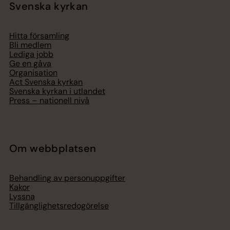
Svenska kyrkan
Hitta församling
Bli medlem
Lediga jobb
Ge en gåva
Organisation
Act Svenska kyrkan
Svenska kyrkan i utlandet
Press – nationell nivå
Om webbplatsen
Behandling av personuppgifter
Kakor
Lyssna
Tillgänglighetsredogörelse