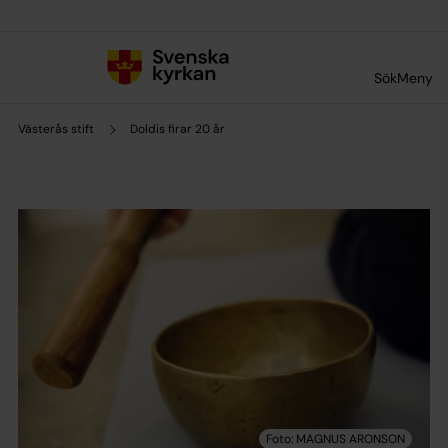
Till innehållet
Till undermeny
Sök
Meny
Västerås stift
Doldis firar 20 år