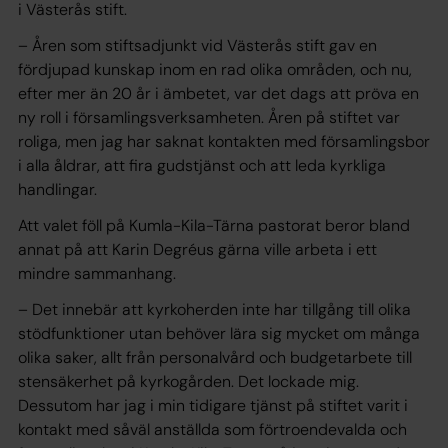
i Västerås stift.
– Åren som stiftsadjunkt vid Västerås stift gav en
fördjupad kunskap inom en rad olika områden, och nu,
efter mer än 20 år i ämbetet, var det dags att pröva en
ny roll i församlingsverksamheten. Åren på stiftet var
roliga, men jag har saknat kontakten med församlingsbor
i alla åldrar, att fira gudstjänst och att leda kyrkliga
handlingar.
Att valet föll på Kumla-Kila-Tärna pastorat beror bland
annat på att Karin Degréus gärna ville arbeta i ett
mindre sammanhang.
– Det innebär att kyrkoherden inte har tillgång till olika
stödfunktioner utan behöver lära sig mycket om många
olika saker, allt från personalvård och budgetarbete till
stensäkerhet på kyrkogården. Det lockade mig.
Dessutom har jag i min tidigare tjänst på stiftet varit i
kontakt med såväl anställda som förtroendevalda och