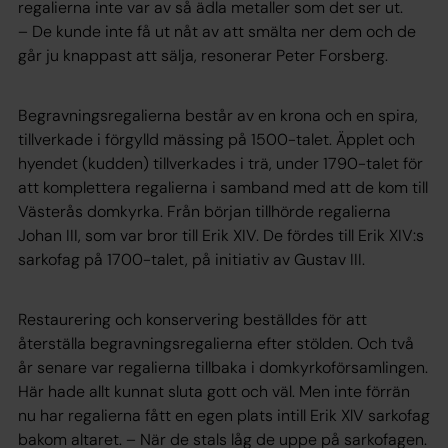
regalierna inte var av så ädla metaller som det ser ut.
– De kunde inte få ut nåt av att smälta ner dem och de
går ju knappast att sälja, resonerar Peter Forsberg.
Begravningsregalierna består av en krona och en spira,
tillverkade i förgylld mässing på 1500-talet. Äpplet och
hyendet (kudden) tillverkades i trä, under 1790-talet för
att komplettera regalierna i samband med att de kom till
Västerås domkyrka. Från början tillhörde regalierna
Johan III, som var bror till Erik XIV. De fördes till Erik XIV:s
sarkofag på 1700-talet, på initiativ av Gustav III.
Restaurering och konservering beställdes för att
återställa begravningsregalierna efter stölden. Och två
år senare var regalierna tillbaka i domkyrkoförsamlingen.
Här hade allt kunnat sluta gott och väl. Men inte förrän
nu har regalierna fått en egen plats intill Erik XlV sarkofag
bakom altaret. – När de stals låg de uppe på sarkofagen.