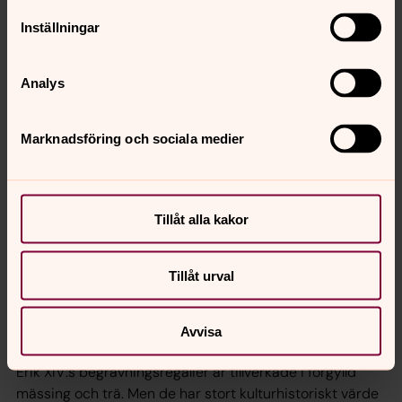
Inställningar
Analys
Marknadsföring och sociala medier
Tillåt alla kakor
Tillåt urval
Avvisa
Foto: Hanna Wallsten
Erik XIV:s begravningsregalier är tillverkade i förgylld
mässing och trä. Men de har stort kulturhistoriskt värde