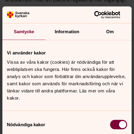
– Montern är av högsta säkerhetsklass och vår snickare
NN har specialbyggt ett träfodral så att den ska passa in
i miljön.
Samtycke
Information
Om
Text: Hanna Wallsten
Foto: Hanna Wallsten
Vi använder kakor
Bild: Bild: Peter Forsberg, domkyrkokaplan, visar stolt
Erik XIV:s sarkofag med begravningsregalierna intill,
Vissa av våra kakor (cookies) är nödvändiga för att
som är tillverkade i förgylld mässing och trä. Men de har
webbplatsen ska fungera. Här finns också kakor för
stort kulturhistoriskt värde.
analys och kakor som förbättrar din användarupplevelse,
samt kakor som används för marknadsföring och när vi
länkar vidare till andra plattformar. Läs mer om våra
kakor.
Samtyckesval
Nödvändiga kakor