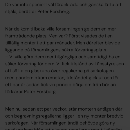
De var inte speciellt väl förankrade och ganska lätta att
stjäla, berättar Peter Forsberg.
När de kom tillbaka ville församlingen ge dem en mer
framträdande plats. Men var? Först visades de i en
tillfällig monter i ett par månader. Men därefter blev de
liggande på församlingens säkra förvaringsplats.
– Vi ville göra dem mer tillgängliga och samtidigt ha en
säker förvaring för dem. Vi fick tillstånd av Länsstyrelsen
att sätta en glaskupa över regalierna på sarkofagen,
men pandemin kom emellan, tillståndet gick ut och för
ett par år sedan fick vi i princip börja om från början,
förklarar Peter Forsberg.
Men nu, sedan ett par veckor, står montern äntligen där
och begravningsregalierna ligger i en ny monter bredvid
sarkofagen. När församlingen ändå behövde göra ny
ansökan kom idén att placera regalierna mer tillgängligt.