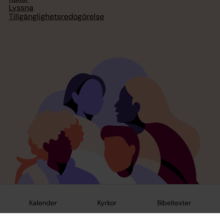
Lyssna
Tillgänglighetsredogörelse
Kalender
Kyrkor
Bibeltexter