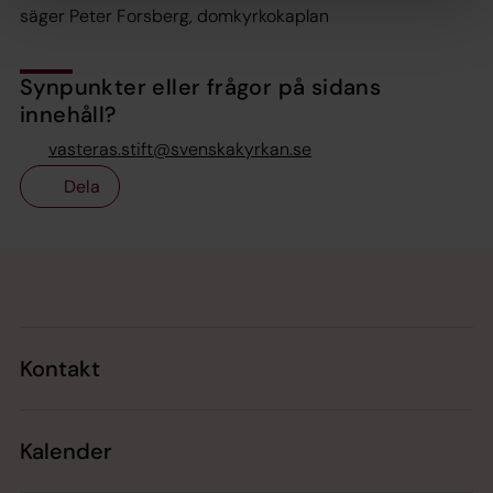
säger Peter Forsberg, domkyrkokaplan
Synpunkter eller frågor på sidans
innehåll?
vasteras.stift@svenskakyrkan.se
Dela
Tillbaka till toppen
Tillbaka till innehållet
Kontakt
Kalender