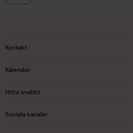
Tillbaka till toppen
Tillbaka till innehållet
Kontakt
Kalender
Hitta snabbt
Sociala kanaler