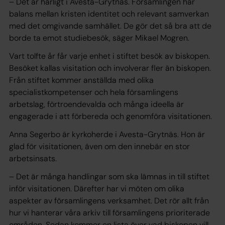
– Det är härligt i Avesta-Grytnäs. Församlingen har
balans mellan kristen identitet och relevant samverkan
med det omgivande samhället. De gör det så bra att de
borde ta emot studiebesök, säger Mikael Mogren.
Vart tolfte år får varje enhet i stiftet besök av biskopen.
Besöket kallas visitation och involverar fler än biskopen.
Från stiftet kommer anställda med olika
specialistkompetenser och hela församlingens
arbetslag, förtroendevalda och många ideella är
engagerade i att förbereda och genomföra visitationen.
Anna Segerbo är kyrkoherde i Avesta-Grytnäs. Hon är
glad för visitationen, även om den innebär en stor
arbetsinsats.
– Det är många handlingar som ska lämnas in till stiftet
inför visitationen. Därefter har vi möten om olika
aspekter av församlingens verksamhet. Det rör allt från
hur vi hanterar våra arkiv till församlingens prioriterade
områden. Sedan kommer en lista över vad biskopen vill