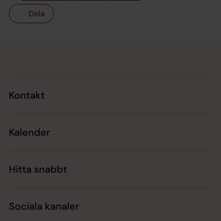
Dela
Tillbaka till toppen
Tillbaka till innehållet
Kontakt
Kalender
Hitta snabbt
Sociala kanaler