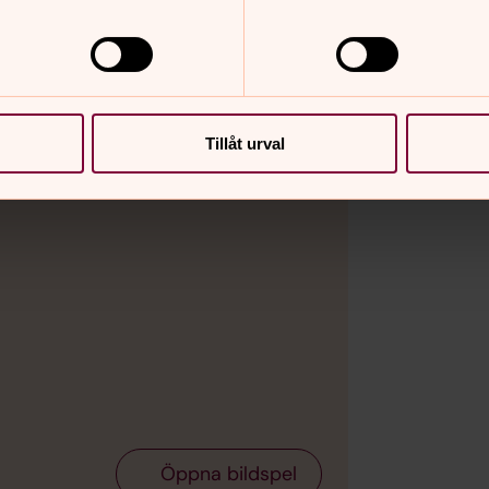
ka Kyrkans Unga.
Tillåt urval
Bild 2 av 12
Foto: He
Intåg
Öppna bildspel