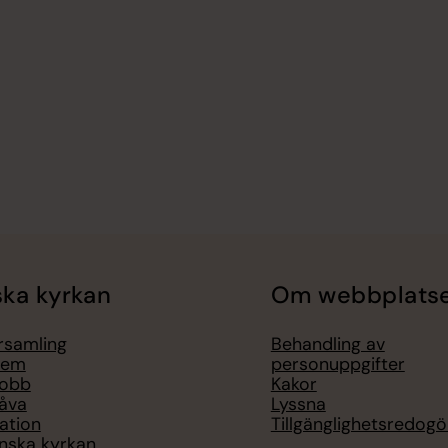
ka kyrkan
Om webbplats
örsamling
Behandling av
lem
personuppgifter
jobb
Kakor
åva
Lyssna
ation
Tillgänglighetsredogö
nska kyrkan