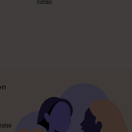
Vimeo
en
relse