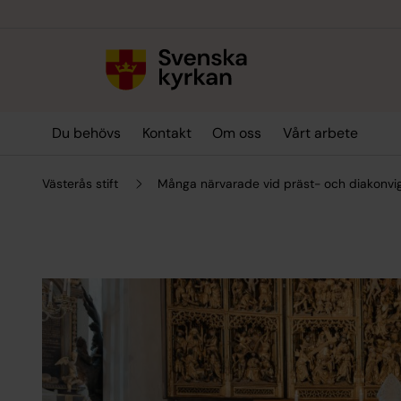
Till innehållet
Till undermeny
Du behövs
Kontakt
Om oss
Vårt arbete
Västerås stift
Många närvarade vid präst- och diakonvi