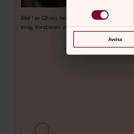
Bild 1 av 12
Foto: Henrik Mill
Intåg. Korsbärare var Milla Helander från Svens
Avvisa