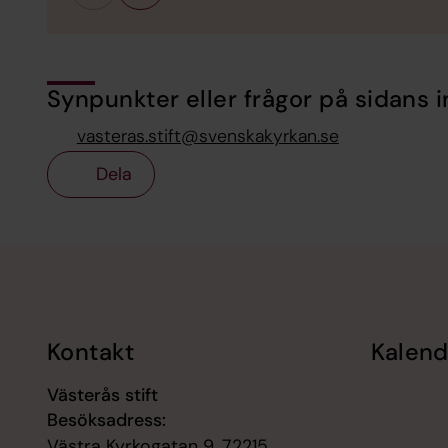
Synpunkter eller frågor på sidans i
vasteras.stift@svenskakyrkan.se
Dela
Tillbaka till toppen
Tillbaka till innehållet
Kontakt
Kalend
Västerås stift
Besöksadress:
Västra Kyrkogatan 9, 72215