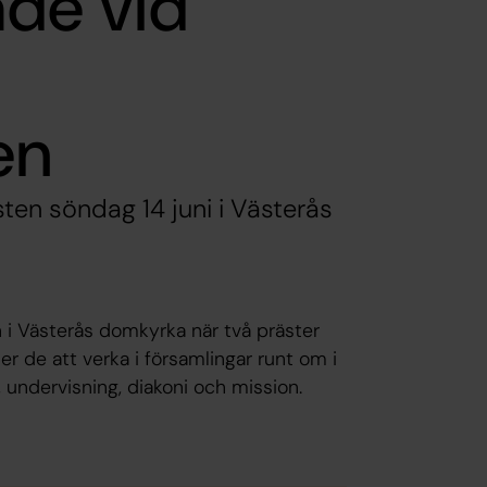
de vid
en
sten söndag 14 juni i Västerås
 i Västerås domkyrka när två präster
r de att verka i församlingar runt om i
t, undervisning, diakoni och mission.