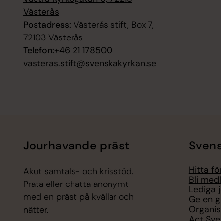
Västerås
Postadress:
Västerås stift, Box 7,
72103 Västerås
Telefon:
+46 21 178500
vasteras.stift@svenskakyrkan.se
Jourhavande präst
Svens
Hitta f
Akut samtals- och krisstöd.
Bli med
Prata eller chatta anonymt
Lediga 
med en präst på kvällar och
Ge en g
Organis
nätter.
Act Sve