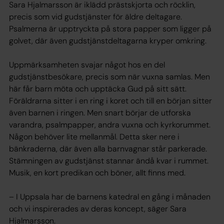
Sara Hjalmarsson är iklädd prästskjorta och röcklin,
precis som vid gudstjänster för äldre deltagare.
Psalmerna är upptryckta på stora papper som ligger på
golvet, där även gudstjänstdeltagarna kryper omkring.
Uppmärksamheten svajar något hos en del
gudstjänstbesökare, precis som när vuxna samlas. Men
här får barn möta och upptäcka Gud på sitt sätt.
Föräldrarna sitter i en ring i koret och till en början sitter
även barnen i ringen. Men snart börjar de utforska
varandra, psalmpapper, andra vuxna och kyrkorummet.
Någon behöver lite mellanmål. Detta sker nere i
bänkraderna, där även alla barnvagnar står parkerade.
Stämningen av gudstjänst stannar ändå kvar i rummet.
Musik, en kort predikan och böner, allt finns med.
– I Uppsala har de barnens katedral en gång i månaden
och vi inspirerades av deras koncept, säger Sara
Hjalmarsson.