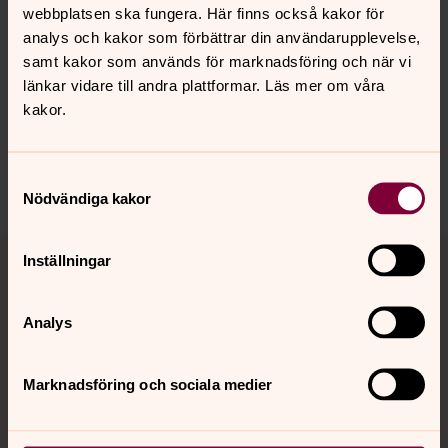
webbplatsen ska fungera. Här finns också kakor för
analys och kakor som förbättrar din användarupplevelse,
samt kakor som används för marknadsföring och när vi
länkar vidare till andra plattformar. Läs mer om våra
Synpunkter eller frågor på sidans
kakor.
innehåll?
vasteras.stift@svenskakyrkan.se
Samtyckesval
Dela
Nödvändiga kakor
Tillbaka till toppen
Tillbaka till innehållet
Inställningar
Analys
Kontakt
Marknadsföring och sociala medier
Kalender