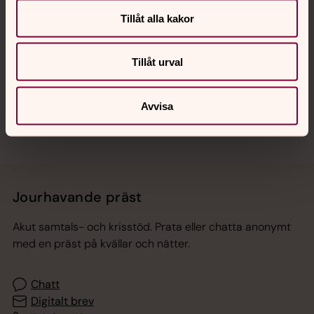
Tillåt alla kakor
Hitta snabbt
Tillåt urval
Sociala kanaler
Avvisa
Jourhavande präst
Akut samtals- och krisstöd. Prata eller chatta anonymt
med en präst på kvällar och nätter.
Chatt
Digitalt brev