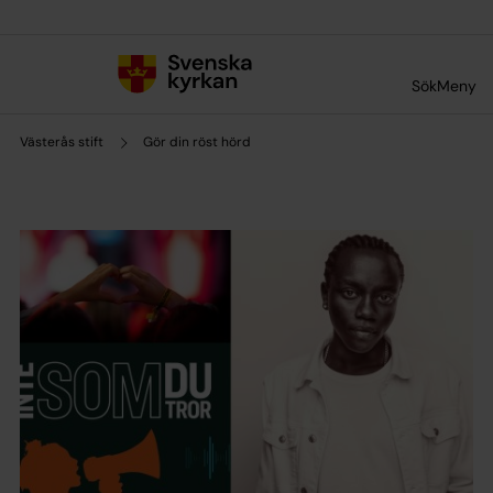
Till innehållet
Till undermeny
Sök
Meny
Västerås stift
Gör din röst hörd