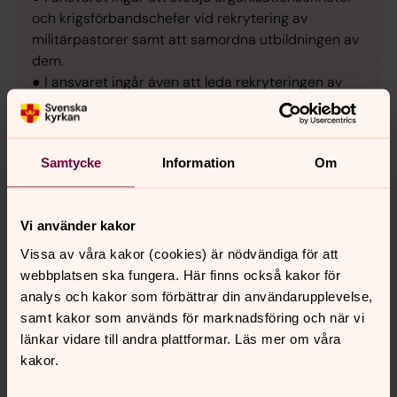
och krigsförbandschefer vid rekrytering av
militärpastorer samt att samordna utbildningen av
dem.
● I ansvaret ingår även att leda rekryteringen av
militärpastorer till internationella insatser, samt att
samverka internationellt avseende militär själavård.
Samtycke
Information
Om
Förbandspräst:
● Arbetar direkt med soldaterna vid ett specifikt
militärt förband.
Vi använder kakor
● Ansvarar för själavård, stöd vid kriser,
gudstjänster och andaktsliv.
Vissa av våra kakor (cookies) är nödvändiga för att
● Finansieras huvudsakligen av Försvarsmakten,
webbplatsen ska fungera. Här finns också kakor för
även om prästen ofta är anställd och utbildad av
analys och kakor som förbättrar din användarupplevelse,
ett civilt kyrkosamfund (oftast Svenska kyrkan).
samt kakor som används för marknadsföring och när vi
länkar vidare till andra plattformar. Läs mer om våra
kakor.