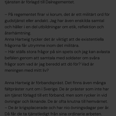
tjänsten är förlagd till Dalregementet.
– På regementet firar vi korum, det är ett militärt ord för
gudstjänst eller andakt. Jag har även enskilda samtal
och håller i en del utbildningar om etik, reflektion och
återhämtning.
Anna Hartwig tycker det är viktigt att de existentiella
frågorna får utrymme inom det militära.
– Här ställs stora frågor på sin spets och jag kan avlasta
befälen genom att samtala med soldater om svåra
frågor som vad är jag beredd att dö för? Vad är
meningen med mitt liv?
Anna Hartwig är förbandspräst. Det finns även många
fältpräster runt om i Sverige. De är präster som inte har
sin tjänst förlagd till ett förband, men som rycker in vid
övningar och liknande. De är ofta knutna till hemvärnet.
– De är krigsplacerade och har nio övningsdagar per år.
Då får de ta tjänstledigt från sina ordinarie arbeten.