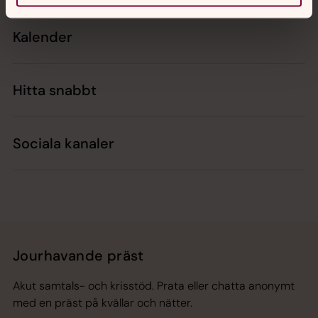
Kalender
Hitta snabbt
Sociala kanaler
Jourhavande präst
Akut samtals- och krisstöd. Prata eller chatta anonymt
med en präst på kvällar och nätter.