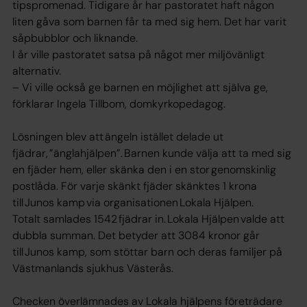
tipspromenad. Tidigare år har pastoratet haft någon
liten gåva som barnen får ta med sig hem. Det har varit
såpbubblor och liknande.
I år ville pastoratet satsa på något mer miljövänligt
alternativ.
– Vi ville också ge barnen en möjlighet att själva ge,
förklarar Ingela Tillbom, domkyrkopedagog.
Lösningen blev att ängeln istället delade ut
fjädrar, ”änglahjälpen”. Barnen kunde välja att ta med sig
en fjäder hem, eller skänka den i en stor genomskinlig
postlåda. För varje skänkt fjäder skänktes 1 krona
till Junos kamp via organisationen Lokala Hjälpen.
Totalt samlades 1542 fjädrar in. Lokala Hjälpen valde att
dubbla summan. Det betyder att 3084 kronor går
till Junos kamp, som stöttar barn och deras familjer på
Västmanlands sjukhus Västerås.
Checken överlämnades av Lokala hjälpens företrädare