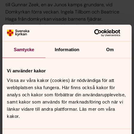
till Gunnar Zeek, en av Junos kamps grundare, vid
Domkyrkan förra veckan. Ingela Tillbom och Beatrice
Haga från domkyrkan visade barnens fjädrar.
– Så gott som alla barn valde att lämna sin fjäder
i postlådan, säger Ingela Tillbom. Det visar att barn vill
vara generösa och hjälpa andra. Vi måste bara ge dem
möjligheten.
Samtycke
Information
Om
Text: Hanna Wallsten
Foto: Hanna Wallsten
Vi använder kakor
Bild: Beartice Hage, Ingela Tillbom, Gunnar Zeek och
Vissa av våra kakor (cookies) är nödvändiga för att
Amanda Gahm. Foto: Hanna Wallsten
webbplatsen ska fungera. Här finns också kakor för
analys och kakor som förbättrar din användarupplevelse,
Fakta om Junos Kamp
samt kakor som används för marknadsföring och när vi
länkar vidare till andra plattformar. Läs mer om våra
Junos Kamp är en ideell förening som stöttar
kakor.
cancerdrabbade och svårt sjuka barn och deras
familjer i Västerås med omnejd.
Föreningen ger bland annat städhjälp, utflykter,