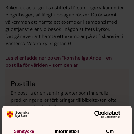
Boken delas ut gratis i stiftets församlingskyrkor under
pingsthelgen, så långt upplagan räcker. Du är varmt
välkommen att hämta ett exemplar i samband med
gudstjänst eller vid besök i någon stiftets kyrkor.
Det går även att hämta ett exemplar på stiftskansliet i
Västerås,
Västra kyrkogatan 9
Läs eller ladda ner boken ”Kom heliga Ande - en
postilla för världen - som den är
Postilla
En postilla är en samling texter som innehåller
predikningar eller förklaringar till bibeltexter, ofta
ordnade efter kyrkoåret.
Samtycke
Information
Om