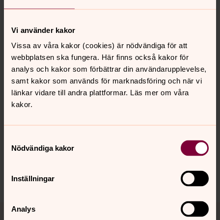
För att se innehållet behöver du acceptera kakor
för inställningar.
Vi använder kakor
Se videon på Streamio i stället.
Vissa av våra kakor (cookies) är nödvändiga för att
webbplatsen ska fungera. Här finns också kakor för
Ändra inställningar
analys och kakor som förbättrar din användarupplevelse,
samt kakor som används för marknadsföring och när vi
länkar vidare till andra plattformar. Läs mer om våra
kakor.
Synpunkter eller frågor på sidans
Samtyckesval
innehåll?
Nödvändiga kakor
vasteras.stift@svenskakyrkan.se
Dela
Inställningar
Tillbaka till toppen
Tillbaka till innehållet
Analys