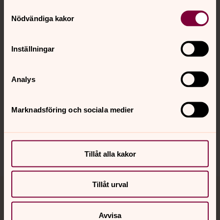
Samtyckesval
Kontakt
Nödvändiga kakor
Kalender
Inställningar
Analys
Hitta snabbt
Marknadsföring och sociala medier
Sociala kanaler
Tillåt alla kakor
Tillåt urval
Jourhavande präst
Avvisa