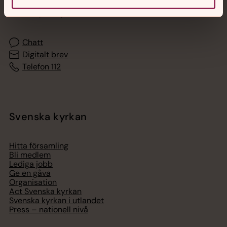
Akut samtals- och krisstöd. Prata eller chatta anonymt
med en präst på kvällar och nätter.
Chatt
Digitalt brev
Telefon 112
Svenska kyrkan
Hitta församling
Bli medlem
Lediga jobb
Ge en gåva
Organisation
Act Svenska kyrkan
Svenska kyrkan i utlandet
Press – nationell nivå