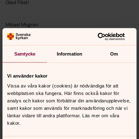
Glad Påsk!
Mikael Mogren
Biskop, Västerås stift.
Samtycke
Information
Om
Synpunkter eller frågor på sidans
innehåll?
Vi använder kakor
vasteras.stift@svenskakyrkan.se
Vissa av våra kakor (cookies) är nödvändiga för att
webbplatsen ska fungera. Här finns också kakor för
Dela
analys och kakor som förbättrar din användarupplevelse,
samt kakor som används för marknadsföring och när vi
Tillbaka till toppen
Tillbaka till innehållet
länkar vidare till andra plattformar. Läs mer om våra
kakor.