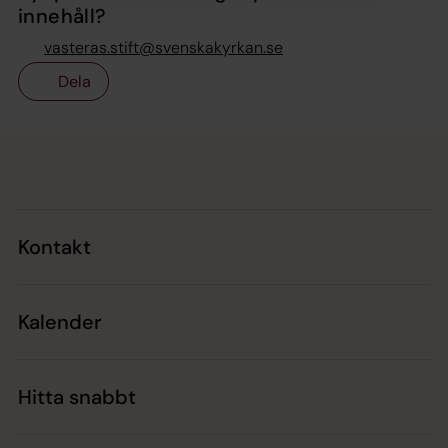
innehåll?
vasteras.stift@svenskakyrkan.se
Dela
Tillbaka till toppen
Tillbaka till innehållet
Kontakt
Kalender
Hitta snabbt