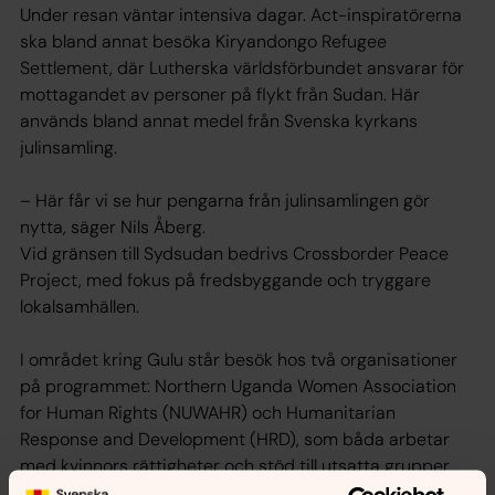
Under resan väntar intensiva dagar. Act-inspiratörerna
ska bland annat besöka Kiryandongo Refugee
Settlement, där Lutherska världsförbundet ansvarar för
mottagandet av personer på flykt från Sudan. Här
används bland annat medel från Svenska kyrkans
julinsamling.
– Här får vi se hur pengarna från julinsamlingen gör
nytta, säger Nils Åberg.
Vid gränsen till Sydsudan bedrivs Crossborder Peace
Project, med fokus på fredsbyggande och tryggare
lokalsamhällen.
I området kring Gulu står besök hos två organisationer
på programmet: Northern Uganda Women Association
for Human Rights (NUWAHR) och Humanitarian
Response and Development (HRD), som båda arbetar
med kvinnors rättigheter och stöd till utsatta grupper.