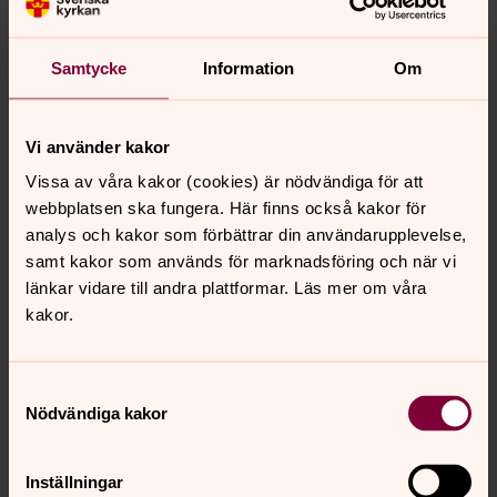
– Vi kommer att träffa kvinnogrupper och höra
berättelser från människor som fått konkret hjälp.
Samtycke
Information
Om
Sådana möten stannar kvar länge, säger Inga Lena
Paulsson.
Både hon och Nils Åberg har minnen från liknande resor,
Vi använder kakor
där mötet med människor påverkad dem på djupet.
Vissa av våra kakor (cookies) är nödvändiga för att
webbplatsen ska fungera. Här finns också kakor för
Inga Lena Paulsson berättar om en månads vistelse i
analys och kakor som förbättrar din användarupplevelse,
Zimbabwe i hennes tidiga 20-årsålder.
samt kakor som används för marknadsföring och när vi
– Det är en fantastisk erfarenhet som jag burit med mig
länkar vidare till andra plattformar. Läs mer om våra
hela livet, säger hon.
kakor.
Nils Åberg nämner ett mer nyligt besök i vänstiftet
Karagwe i Tanzania 2024. Där fick han se det långsiktiga
relationsbyggandet som är så unikt för Svenska kyrkans
Samtyckesval
arbete.
Nödvändiga kakor
– Att möta dem som arbetar där och se hur samarbetet
vuxit fram över många år var väldigt betydelsefullt,
berättar han.
Inställningar