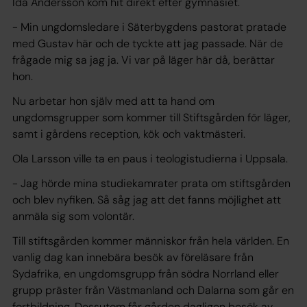
Ida Andersson kom hit direkt efter gymnasiet.
- Min ungdomsledare i Säterbygdens pastorat pratade
med Gustav här och de tyckte att jag passade. När de
frågade mig sa jag ja. Vi var på läger här då, berättar
hon.
Nu arbetar hon själv med att ta hand om
ungdomsgrupper som kommer till Stiftsgården för läger,
samt i gårdens reception, kök och vaktmästeri.
Ola Larsson ville ta en paus i teologistudierna i Uppsala.
- Jag hörde mina studiekamrater prata om stiftsgården
och blev nyfiken. Så såg jag att det fanns möjlighet att
anmäla sig som volontär.
Till stiftsgården kommer människor från hela världen. En
vanlig dag kan innebära besök av föreläsare från
Sydafrika, en ungdomsgrupp från södra Norrland eller
grupp präster från Västmanland och Dalarna som går en
fortbildning. Dessutom får gården dagligen besök av