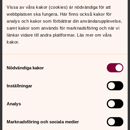
Vissa av våra kakor (cookies) är nödvändiga för att
Siljansnäs kyrka
webbplatsen ska fungera. Här finns också kakor för
analys och kakor som förbättrar din användarupplevelse,
samt kakor som används för marknadsföring och när vi
Silvbergs kyrka
länkar vidare till andra plattformar. Läs mer om våra
kakor.
Skattungbyns kyrka
Samtyckesval
Sollerö kyrka
Nödvändiga kakor
Stjärnsunds kyrka
Inställningar
Stora Kopparbergs
Analys
Stora Skedvi kyrka
Marknadsföring och sociala medier