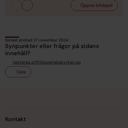
Öppna bildspel
Senast ändrad 27 november 2024
Synpunkter eller frågor på sidans
innehåll?
vasteras.stift@svenskakyrkan.se
Dela
Tillbaka till toppen
Tillbaka till innehållet
Kontakt