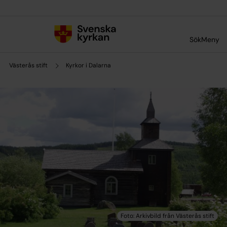
Till innehållet
Till undermeny
Sök
Meny
Västerås stift
Kyrkor i Dalarna