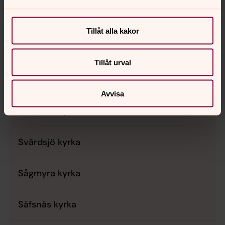
Stora Tuna kyrka
Tillåt alla kakor
Storsäterns kapell
Tillåt urval
Sundborns kyrka
Avvisa
Svartnäs kyrka
Svärdsjö kyrka
Sågmyra kyrka
Säfsnäs kyrka