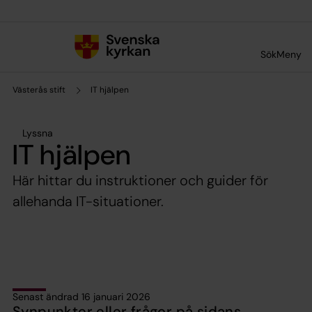
Till innehållet
Till undermeny
Sök
Meny
Västerås stift
IT hjälpen
Lyssna
IT hjälpen
Här hittar du instruktioner och guider för
allehanda IT-situationer.
Senast ändrad 16 januari 2026
Synpunkter eller frågor på sidans