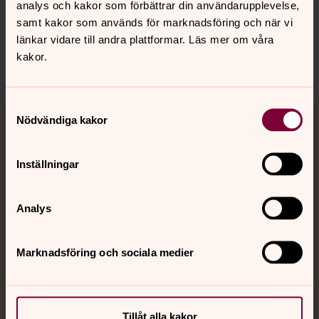
analys och kakor som förbättrar din användarupplevelse,
Sociala kanaler
samt kakor som används för marknadsföring och när vi
länkar vidare till andra plattformar. Läs mer om våra
kakor.
Samtyckesval
Nödvändiga kakor
Jourhavande präst
Inställningar
Akut samtals- och krisstöd. Prata eller chatta anonymt
med en präst på kvällar och nätter.
Analys
Chatt
Digitalt brev
Marknadsföring och sociala medier
Telefon 112
Tillåt alla kakor