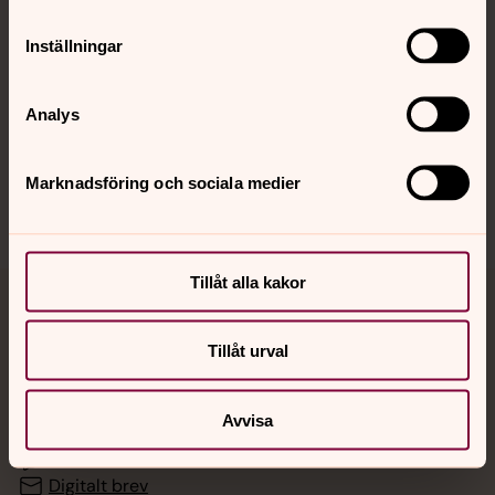
Inställningar
Hitta snabbt
Analys
Sociala kanaler
Marknadsföring och sociala medier
Tillåt alla kakor
Jourhavande präst
Tillåt urval
Akut samtals- och krisstöd. Prata eller chatta anonymt
med en präst på kvällar och nätter.
Avvisa
Chatt
Digitalt brev