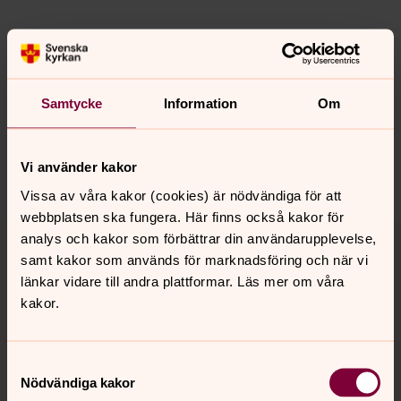
Senast ändrad 19 maj 2022
Synpunkter eller frågor på sidans
Samtycke
Information
Om
innehåll?
vasteras.stift@svenskakyrkan.se
Vi använder kakor
Dela
Vissa av våra kakor (cookies) är nödvändiga för att
webbplatsen ska fungera. Här finns också kakor för
Tillbaka till toppen
Tillbaka till innehållet
analys och kakor som förbättrar din användarupplevelse,
samt kakor som används för marknadsföring och när vi
länkar vidare till andra plattformar. Läs mer om våra
kakor.
Kontakt
Samtyckesval
Kalender
Nödvändiga kakor