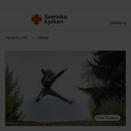
Till innehållet
Till undermeny
Sök
Meny
Västerås stift
Glädje