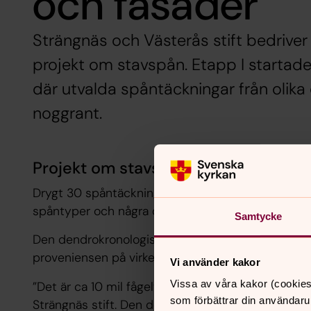
och fasader
Strängnäs och Västerås stift bedriv
projekt om stavspån. Etapp I startade
där utvalda spåntäckningar från olika 
noggrant.
Projekt om stavspån
Drygt 30 spåntäckningar ingår i studien. De rep
spåntyper och några ovanliga.
Samtycke
Den dendrokronologiska analysen ger inte bara en
proveniensen på virket inte är lokal.
Vi använder kakor
Vissa av våra kakor (cookies
”Det är ca 10 mil fågelvägen mellan kyrkorna i Sv
som förbättrar din användaru
Strängnäs stift. Den dendrokronologiska analysen 