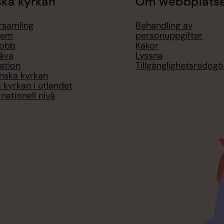
ka kyrkan
Om webbplats
örsamling
Behandling av
lem
personuppgifter
jobb
Kakor
åva
Lyssna
ation
Tillgänglighetsredogö
nska kyrkan
 kyrkan i utlandet
nationell nivå