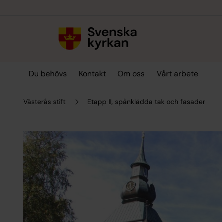
Till innehållet
Till undermeny
Du behövs
Kontakt
Om oss
Vårt arbete
Västerås stift
Etapp II, spånklädda tak och fasader