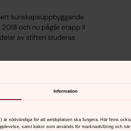
er ett kunskapsuppbyggande
 2018 och nu pågår etapp II
delar av stiften studeras
resenterar både vanligt förekommande
Information
 datering utan kan även berätta att
) är nödvändiga för att webbplatsen ska fungera. Här finns ocks
edvi och Tångeråsa, Västerås respektive
pplevelse, samt kakor som används för marknadsföring och när vi
visade att trots avstånden så finns