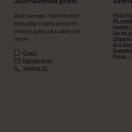
Jourhavande präst
Svens
Hitta f
Akut samtals- och krisstöd.
Bli med
Prata eller chatta anonymt
Lediga 
med en präst på kvällar och
Ge en g
Organis
nätter.
Act Sve
Svenska
Chatt
Press – 
Digitalt brev
Telefon 112