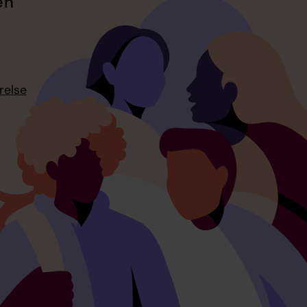
en
relse