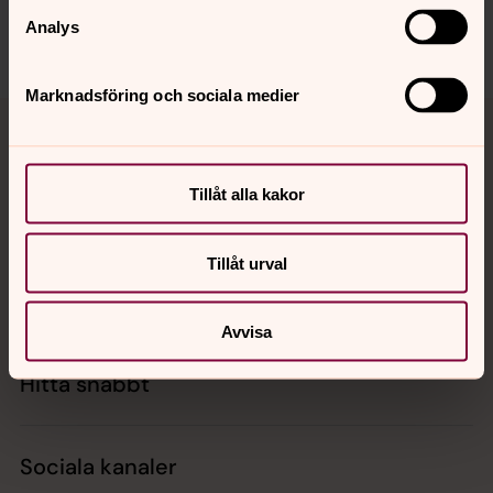
Analys
Dela
Marknadsföring och sociala medier
Tillbaka till toppen
Tillbaka till innehållet
Tillåt alla kakor
Kontakt
Tillåt urval
Kalender
Avvisa
Hitta snabbt
Sociala kanaler