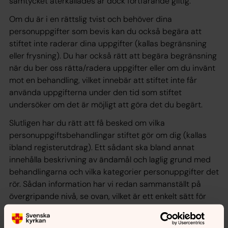
samtycket återkallades är dock fortfarande giltig.
Om du är i en rättslig tvist och behöver dina
personuppgifter som bevis kan du också begära att
stiftet inte raderar dina uppgifter (kallas begränsning
eller frysning). Du har också rätt att begära begränsning
när du ber oss rätta/radera uppgifter eller om du invänt
mot en behandling, vilket innebär att stiftet inte får
använda uppgifterna under den tid som stiftet
undersöker om det är möjligt att göra det du begärt.
Slutligen har du rätt att få besked om vilka
personuppgiftsbehandlingar stiftet gör om dig (kallas
ibland registerutdrag). Ett sådant ska bland annat
innehålla beskrivning av ändamål och laglig grund med
behandlingarna och vilka kategorier personuppgifter det
rör. Sådan information har vi redan sammanställt på
övergripande nivå, se ovan, vilket är ett enkelt sätt för
dig att få information hur vi arbetar med
personuppgifter. Ett registerutdrag innebär att du ska få