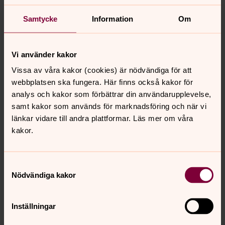
en överblick över behandlingar så du förstår var dina
personuppgifter eventuellt behandlas (du har dock inte
Samtycke
Information
Om
en ovillkorlig rätt att ta del av handlingar där dina
personuppgifter finns – den frågan kan istället prövas
enligt kyrkoordningens regler om offentlighet och förbud
Vi använder kakor
mot att röja uppgifter). Observera också att stiftet inte
Vissa av våra kakor (cookies) är nödvändiga för att
kan lämna ut registerutdrag om detta kommer i konflikt
webbplatsen ska fungera. Här finns också kakor för
med krav på tystnadsplikt i lag och kollektivavtal
analys och kakor som förbättrar din användarupplevelse,
(lagkrav finns bland annat beträffande stiftets
samt kakor som används för marknadsföring och när vi
dataskyddsombud, och stiftet har också inskrivna krav
länkar vidare till andra plattformar. Läs mer om våra
om tystnadsplikt i kyrkoordningen och i stiftets
kakor.
kollektivavtal).
Samtyckesval
Nödvändiga kakor
Senast ändrad 25 maj 2022
Synpunkter eller frågor på sidans
Inställningar
innehåll?
vasteras.stift@svenskakyrkan.se