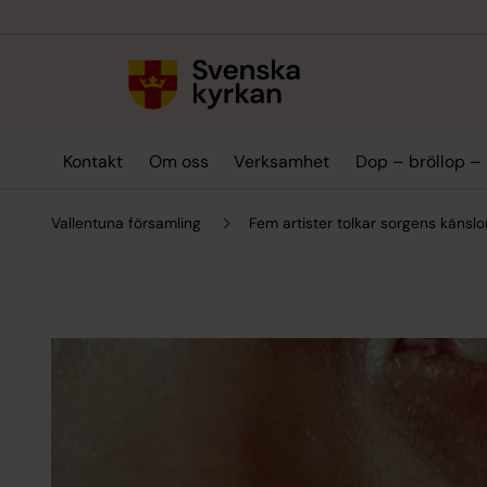
Till innehållet
Till undermeny
Kontakt
Om oss
Verksamhet
Dop – bröllop –
Vallentuna församling
Fem artister tolkar sorgens känsl