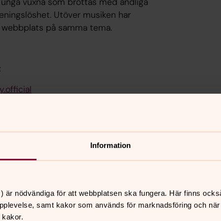
nå unga vuxna som brottas med andliga
meningslöshet. Utöver musiken har
en webbplats på samma tema.
:
.official
sor.stranger
am:
@iambishat
am:
@korsvaegen
agram:
@myragranberg
Information
) är nödvändiga för att webbplatsen ska fungera. Här finns ocks
pplevelse, samt kakor som används för marknadsföring och när vi
 kakor.