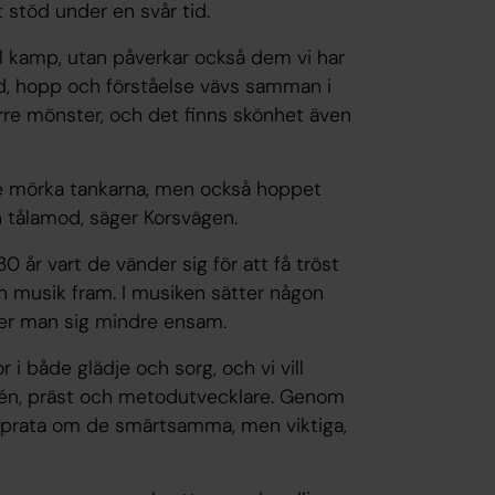
 stöd under en svår tid.
ll kamp, utan påverkar också dem vi har
uld, hopp och förståelse vävs samman i
större mönster, och det finns skönhet även
 de mörka tankarna, men också hoppet
 tålamod, säger Korsvägen.
0 år vart de vänder sig för att få tröst
ch musik fram. I musiken sätter någon
er man sig mindre ensam.
i både glädje och sorg, och vi vill
Norén, präst och metodutvecklare. Genom
tt prata om de smärtsamma, men viktiga,