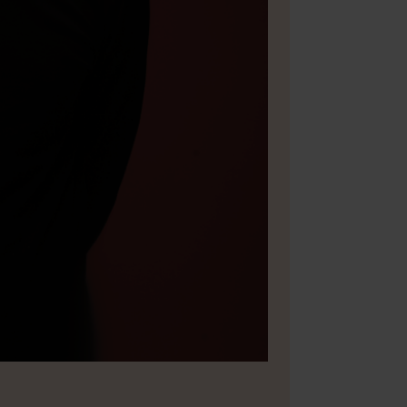
Bild 2 av 5
Klaudy