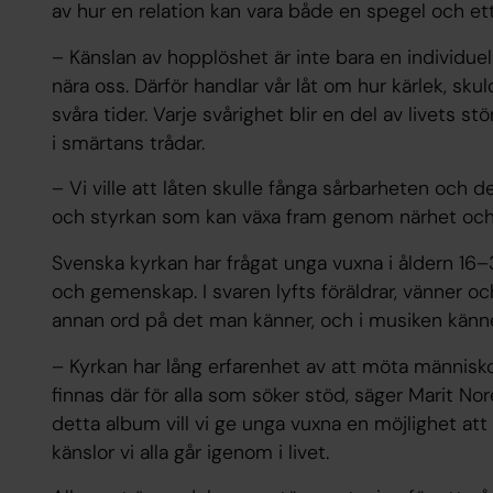
av hur en relation kan vara både en spegel och ett
– Känslan av hopplöshet är inte bara en individue
nära oss. Därför handlar vår låt om hur kärlek, sk
svåra tider. Varje svårighet blir en del av livets 
i smärtans trådar.
– Vi ville att låten skulle fånga sårbarheten och
och styrkan som kan växa fram genom närhet och
Svenska kyrkan har frågat unga vuxna i åldern 16–3
och gemenskap. I svaren lyfts föräldrar, vänner o
annan ord på det man känner, och i musiken känn
– Kyrkan har lång erfarenhet av att möta människor 
finnas där för alla som söker stöd, säger Marit 
detta album vill vi ge unga vuxna en möjlighet a
känslor vi alla går igenom i livet.