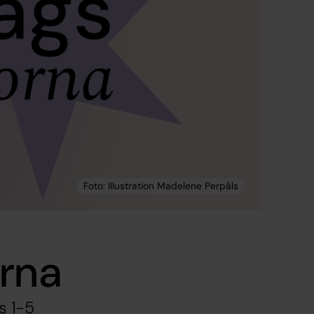
orna
s 1-5