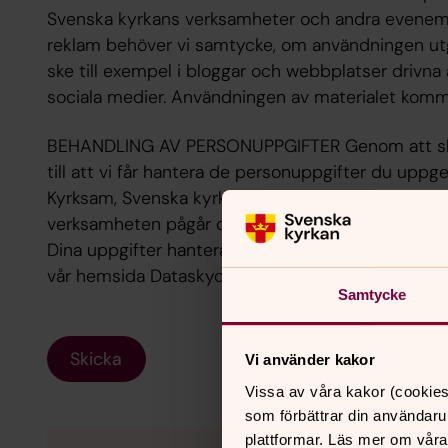
Svenska kyrkans verksamheter och andra eveneman
reklam behöver vi samtycke, om användningen utg
ske till exempel i bloggar och webbplatser drivna
sociala medier. Användningen av materialet kommer
BEHANDLING AV PERSONUPPGIFTER Genom att ski
till att vi får hantera de personuppgifter du uppg
Kyrksam, Svenska kyrkans digitala register. De k
verksamheten pågår och upp till ett år efter avslut 
Dina uppgifter hanteras enligt gällande dataskyd
vår hemsida Dataskyddsförordningen - GDPR - V
Samtycke
Skicka
Vi använder kakor
Vissa av våra kakor (cookies
som förbättrar din användaru
plattformar. Läs mer om våra