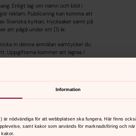
g. Enligt lag om namn och bild i
ör reklam. Publicering kan komma att
 av Svenska kyrkan, trycksaker samt på
 att pågå under ett (1) år.
cka in denna anmälan samtycker du
ett. Uppgifterna kommer att lagras i
ommer att användas och sparas så länge
eller tills du återkallar ditt samtycke.
dsförordning (GDPR). Läs gärna mer på
albo-Hedesunda pastorat
Information
) är nödvändiga för att webbplatsen ska fungera. Här finns ocks
pplevelse, samt kakor som används för marknadsföring och när vi
 kakor.