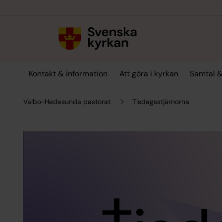
Till innehållet
Till undermeny
Kontakt & information
Att göra i kyrkan
Samtal &
Valbo-Hedesunda pastorat
Tisdagsstjärnorna