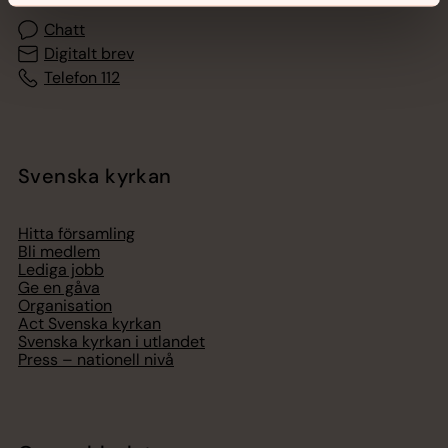
Chatt
Digitalt brev
Telefon 112
Svenska kyrkan
Hitta församling
Bli medlem
Lediga jobb
Ge en gåva
Organisation
Act Svenska kyrkan
Svenska kyrkan i utlandet
Press – nationell nivå