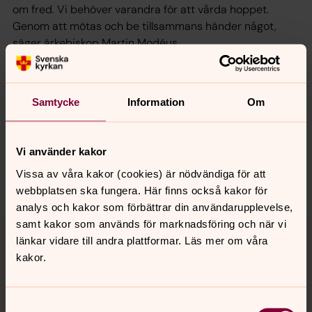
om fred. Vi behöver varandra för att vårda hoppet.
Genom att mötas och be tillsammans händer något,
säger ärkebiskop Martin Modéus.
Samtycke
Information
Om
Synpunkter eller frågor på sidans
innehåll?
valbo-hedesunda.pastorat@svenskakyrkan.se
Vi använder kakor
Vissa av våra kakor (cookies) är nödvändiga för att
Dela
webbplatsen ska fungera. Här finns också kakor för
analys och kakor som förbättrar din användarupplevelse,
Tillbaka till toppen
Tillbaka till innehållet
samt kakor som används för marknadsföring och när vi
länkar vidare till andra plattformar. Läs mer om våra
kakor.
Kontakt
Samtyckesval