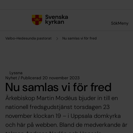
Till innehållet
Till undermeny
Sök
Meny
Valbo-Hedesunda pastorat
Nu samlas vi för fred
Lyssna
Nyhet / Publicerad 20 november 2023
Nu samlas vi för fred
Ärkebiskop Martin Modéus bjuder in till en
nationell fredsgudstjänst torsdagen 23
november klockan 19 – i Uppsala domkyrka
och här på webben. Bland de medverkande är