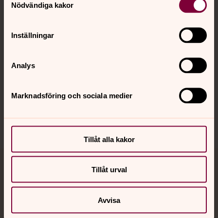
Nödvändiga kakor
Kalender
Inställningar
Hitta snabbt
Analys
Sociala kanaler
Marknadsföring och sociala medier
Tillåt alla kakor
Tillåt urval
Jourhavande präst
Akut samtals- och krisstöd. Prata eller chatta anonymt
Avvisa
med en präst på kvällar och nätter.