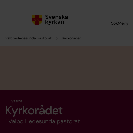
Till innehållet
Till undermeny
Sök
Meny
Valbo-Hedesunda pastorat
Kyrkorådet
Lyssna
Kyrkorådet
i Valbo Hedesunda pastorat