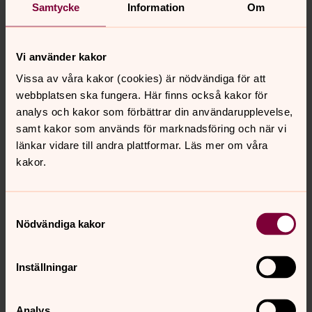
Samtycke
Information
Om
(S) = Arbetarpartiet - Socialdemokraterna
(C) = Centerpartiet
(POSK) = Politiskt obunda i Svenska kyrkan
Vi använder kakor
(VHPKI) = Valbo-Hedesunda pastorats
Vissa av våra kakor (cookies) är nödvändiga för att
kyrkointresserade
webbplatsen ska fungera. Här finns också kakor för
analys och kakor som förbättrar din användarupplevelse,
samt kakor som används för marknadsföring och när vi
länkar vidare till andra plattformar. Läs mer om våra
kakor.
Samtyckesval
Nödvändiga kakor
Inställningar
Analys