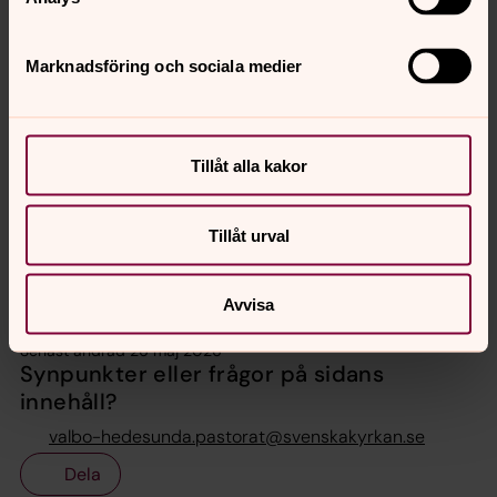
Marknadsföring och sociala medier
Kenneth Ekberg
Förtroendevald - Ordförande i kyrkoråd, Valbo-
Hedesunda pastorat
Tillåt alla kakor
Mobil:
0760273690
kenneth.ekberg@live.se
E-post:
Tillåt urval
Avvisa
Senast ändrad 26 maj 2026
Synpunkter eller frågor på sidans
innehåll?
valbo-hedesunda.pastorat@svenskakyrkan.se
Dela