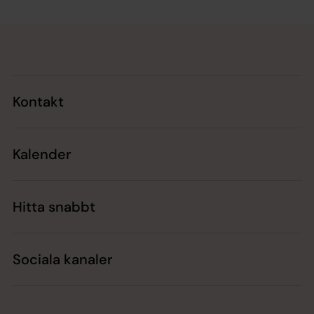
Tillbaka till toppen
Tillbaka till innehållet
Kontakt
Kalender
Hitta snabbt
Sociala kanaler