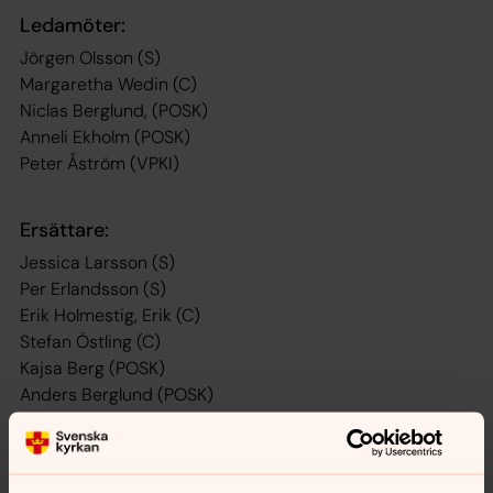
Ledamöter:
Jörgen Olsson (S)
Margaretha Wedin (C)
Niclas Berglund, (POSK)
Anneli Ekholm (POSK)
Peter Åström (VPKI)
Ersättare:
Jessica Larsson (S)
Per Erlandsson (S)
Erik Holmestig, Erik (C)
Stefan Östling (C)
Kajsa Berg (POSK)
Anders Berglund (POSK)
Erik Sedvall (VPKI)
Tord Åhlstrand (VPKI)
Beteckningar: