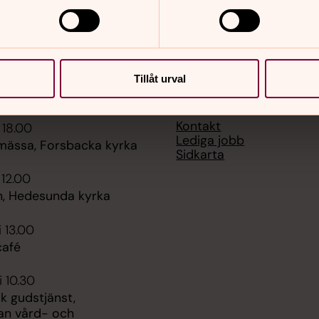
Tillåt urval
er
Hitta snabbt
Kontakt
 18.00
Lediga jobb
mässa, Forsbacka kyrka
Sidkarta
 12.00
, Hedesunda kyrka
i 13.00
afé
i 10.30
k gudstjänst,
an vård- och