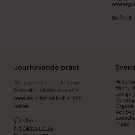
omsorgs
Se fler 
Jourhavande präst
Svens
Hitta f
Akut samtals- och krisstöd.
Bli med
Prata eller chatta anonymt
Lediga 
med en präst på kvällar och
Ge en g
Organis
nätter.
Act Sve
Svenska
Chatt
Press – 
Digitalt brev