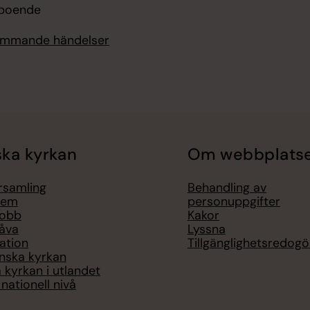
boende
kommande händelser
ka kyrkan
Om webbplats
örsamling
Behandling av
lem
personuppgifter
jobb
Kakor
åva
Lyssna
ation
Tillgänglighetsredogö
nska kyrkan
 kyrkan i utlandet
nationell nivå