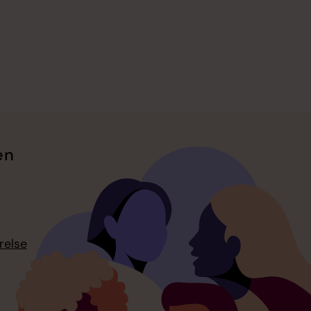
en
relse