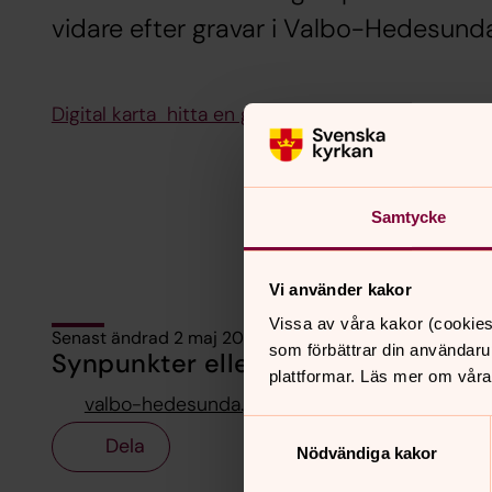
vidare efter gravar i Valbo-Hedesund
Digital karta hitta en grav
Samtycke
Vi använder kakor
Vissa av våra kakor (cookies
Senast ändrad 2 maj 2025
som förbättrar din användaru
Synpunkter eller frågor på sidans i
plattformar. Läs mer om våra
valbo-hedesunda.pastorat@svenskakyrkan.se
Samtyckesval
Dela
Nödvändiga kakor