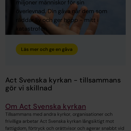
miljoner människor för sin
överlevnad. Din gåva når dem som
räddar liv och ger hopp - mitt i
katastrofen.
Läs mer och ge en gåva
Act Svenska kyrkan - tillsammans
gör vi skillnad
Om Act Svenska kyrkan
Tillsammans med andra kyrkor, organisationer och
frivilliga arbetar Act Svenska kyrkan långsiktigt mot
fattigdom, förtryck och orättvisor och agerar snabbt vid