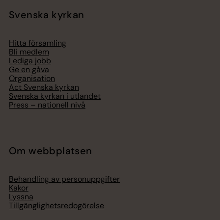
Svenska kyrkan
Hitta församling
Bli medlem
Lediga jobb
Ge en gåva
Organisation
Act Svenska kyrkan
Svenska kyrkan i utlandet
Press – nationell nivå
Om webbplatsen
Behandling av personuppgifter
Kakor
Lyssna
Tillgänglighetsredogörelse