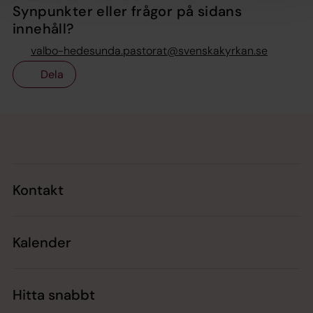
Synpunkter eller frågor på sidans
innehåll?
valbo-hedesunda.pastorat@svenskakyrkan.se
Dela
Tillbaka till toppen
Tillbaka till innehållet
Kontakt
Kalender
Hitta snabbt