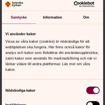
I Act Svenska kyrkans gåvoshop hittar du meningsfulla
presenter som verkligen betyder något. Gåvor som
skapar trygghet, jämställdhet och framtidstro.
Samtycke
Information
Om
Berättelser som ger hopp
Möt människorna bakom Act Svenska kyrkans arbete
Vi använder kakor
runt om i världen. Här får du följa deras berättelser och
Vissa av våra kakor (cookies) är nödvändiga för att
se vilken skillnad gåvor och engagemang kan göra.
webbplatsen ska fungera. Här finns också kakor för
analys och kakor som förbättrar din användarupplevelse,
Nyhetsbrev direkt till din e-post
samt kakor som används för marknadsföring och när vi
länkar vidare till andra plattformar. Läs mer om våra
Genom Act Svenska kyrkans nyhetsbrev får du
kakor.
uppdateringar, inbjudan till webbinarium och
information om hur vi tillsammans kan bygga en
tryggare framtid för alla. Få senast nytt och kunskap om
Samtyckesval
hur du kan göra skillnad!
Nödvändiga kakor
Inställningar