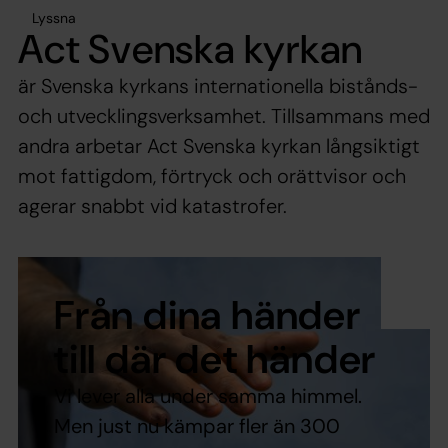
Lyssna
Act Svenska kyrkan
är Svenska kyrkans internationella bistånds-
och utvecklingsverksamhet. Tillsammans med
andra arbetar Act Svenska kyrkan långsiktigt
mot fattigdom, förtryck och orättvisor och
agerar snabbt vid katastrofer.
Från dina händer
till där det händer
Vi lever alla under samma himmel.
Men just nu kämpar fler än 300