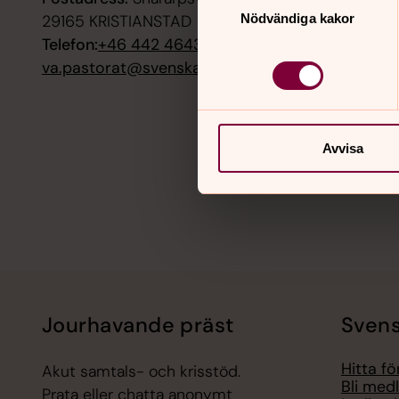
Skeppars
29165 KRISTIANSTAD
Nödvändiga kakor
Telefon:
+46 442 46430
18 august
va.pastorat@svenskakyrkan.se
Grillkväl
23 august
Gudstjän
Avvisa
Se fler 
Jourhavande präst
Svens
Hitta f
Akut samtals- och krisstöd.
Bli med
Prata eller chatta anonymt