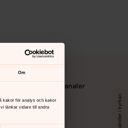
Om
Sociala kanaler
Facebook
å kakor för analys och kakor
Instagram
 länkar vidare till andra
Vimeo