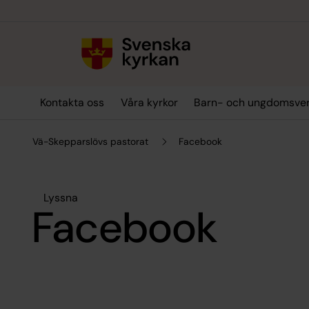
Till innehållet
Till undermeny
Kontakta oss
Våra kyrkor
Barn- och ungdomsve
Vä-Skepparslövs pastorat
Facebook
Lyssna
Facebook