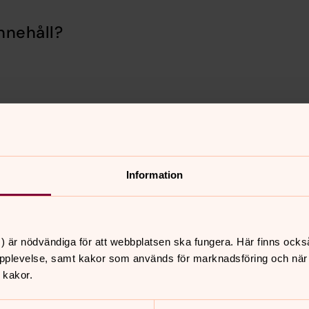
nnehåll?
Information
er
Hitta snabbt
Kontakta oss
 11.00
) är nödvändiga för att webbplatsen ska fungera. Här finns ocks
Våra kyrkovaktmästare
jurröds kyrka
pplevelse, samt kakor som används för marknadsföring och när vi
Listad kalender
Våra kyrkor
 kakor.
i 15.00
Hyra lokal
t vid kvarnen i
Sidkarta