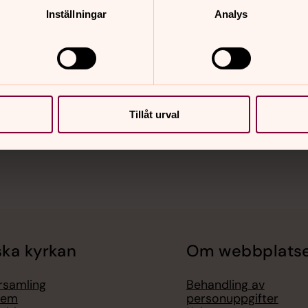
löv
Inställningar
Analys
i 18.00
l med musik ruinen i Vä
i 09.30
st, Skepparslövs kyrka
Tillåt urval
kommande händelser
ka kyrkan
Om webbplats
örsamling
Behandling av
lem
personuppgifter